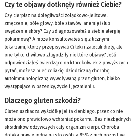
Czy te objawy dotknęły również Ciebie?
Czy cierpisz na dolegliwości żołądkowo-jelitowe,
zmęczenie, bóle głowy, bóle stawów, anemię i/lub
swędzenie skóry? Czy zdiagnozowałeś u siebie alergię
pokarmową? A może konsultowałeś się z licznymi
lekarzami, którzy przepisywali Ci leki i zalecali diety, ale
one tylko chwilowo złagodziły niektóre objawy? Jeśli
odpowiedziałeś twierdząco na którekolwiek z powyższych
pytań, możesz mieć celiakię, dziedziczną chorobę
autoimmunologiczną wywoływaną przez gluten, białko
występujące w pszenicy, życie i jęczmieniu.
Dlaczego gluten szkodzi?
Gluten uszkadza wyściółkę jelita cienkiego, przez co nie
może ono prawidłowo wchłaniać pokarmu. Bez niezbędnych
składników odżywczych cały organizm cierpi. Choroba
dotyka prawie jedną na sto osób, a 85% z nich pozostaje