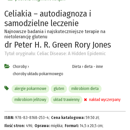
Celiakia – autodiagnoza i
samodzielne leczenie
Najnowsze badania i najskuteczniejsze terapie na
nietolerancję glutenu
dr Peter H. R. Green
Rory Jones
Tytuł oryginału:
Celiac Disease: A Hidden Epidemic
Choroby
›
Dieta
›
dieta - inne
choroby układu pokarmowego
alergie pokarmowe
gluten
mikrobiom dieta
mikrobiom jelitowy
układ trawienny
nakład wyczerpany
ISBN:
978-83-8168-253-4
;
Cena katalogowa:
59.50
zł
;
Ilość stron:
496
;
Oprawa:
miękka
;
Format:
14,5 x 20,5 cm
;