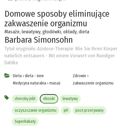
Domowe sposoby eliminujące
zakwaszenie organizmu
Masaże, lewatywy, głodówki, okłady, dieta
Barbara Simonsohn
Tytuł oryginału:
Azidose-Therapie: Wie Sie Ihren Körper
natürlich entsäuern - Mit einem Vorwort von Ruediger
Dahlke
Dieta
›
dieta - inne
Zdrowie
›
Medycyna naturalna
›
masaż
zakwaszenie organizmu
choroby jelit
ebooki
lewatywy
oczyszczanie organizmu
pH
post przerywany
SuperRabaty