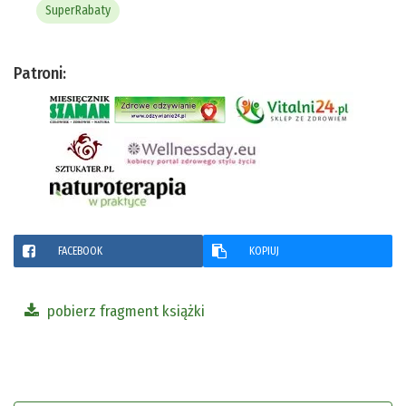
SuperRabaty
Patroni:
FACEBOOK
KOPIUJ
pobierz fragment książki