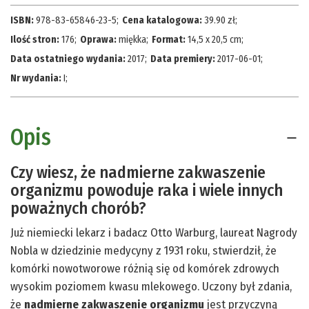
ISBN:
978-83-65846-23-5
;
Cena katalogowa:
39.90
zł
;
Ilość stron:
176
;
Oprawa:
miękka
;
Format:
14,5 x 20,5 cm
;
Data ostatniego wydania:
2017
;
Data premiery:
2017-06-01
;
Nr wydania:
I
;
Opis
Czy wiesz, że nadmierne zakwaszenie
organizmu powoduje raka i wiele innych
poważnych chorób?
Już niemiecki lekarz i badacz Otto Warburg, laureat Nagrody
Nobla w dziedzinie medycyny z 1931 roku, stwierdził, że
komórki nowotworowe różnią się od komórek zdrowych
wysokim poziomem kwasu mlekowego. Uczony był zdania,
że
nadmierne zakwaszenie organizmu
jest przyczyną