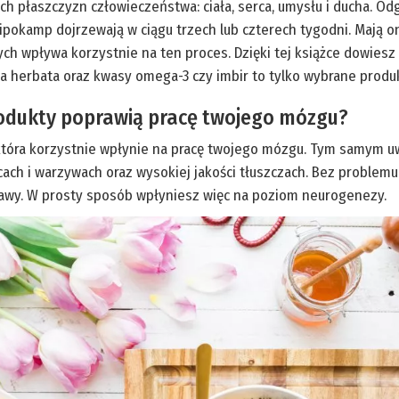
h płaszczyzn człowieczeństwa: ciała, serca, umysłu i ducha. O
pokamp dojrzewają w ciągu trzech lub czterech tygodni. Mają
h wpływa korzystnie na ten proces. Dzięki tej książce dowiesz 
na herbata oraz kwasy omega-3 czy imbir to tylko wybrane prod
rodukty poprawią pracę twojego mózgu?
, która korzystnie wpłynie na pracę twojego mózgu. Tym samym uw
ach i warzywach oraz wysokiej jakości tłuszczach. Bez problem
trawy. W prosty sposób wpłyniesz więc na poziom neurogenezy.