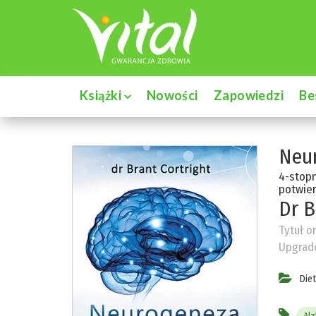
Książki
Nowości
Zapowiedzi
Be
Neur
4-stop
potwier
Dr B
Tytuł o
Upgrade
Die