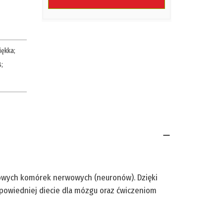
iękka
;
8
;
nowych komórek nerwowych (neuronów). Dzięki
powiedniej diecie dla mózgu oraz ćwiczeniom