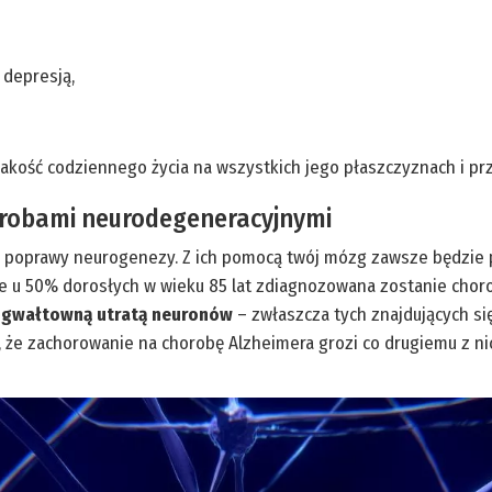
 depresją,
kość codziennego życia na wszystkich jego płaszczyznach i pr
orobami neurodegeneracyjnymi
 i poprawy neurogenezy. Z ich pomocą twój mózg zawsze będzie p
 u 50% dorosłych w wieku 85 lat zdiagnozowana zostanie chor
ę gwałtowną utratą neuronów
– zwłaszcza tych znajdujących si
to, że zachorowanie na chorobę Alzheimera grozi co drugiemu z ni