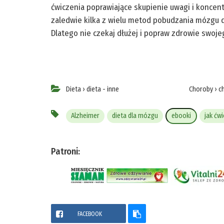
ćwiczenia poprawiające skupienie uwagi i koncent
zaledwie kilka z wielu metod pobudzania mózgu d
Dlatego nie czekaj dłużej i popraw zdrowie swoj
Dieta
›
dieta - inne
Choroby
›
c
Alzheimer
dieta dla mózgu
ebooki
jak ćw
Patroni:
FACEBOOK