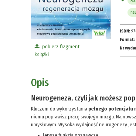
Al
ne
ISBN:
97
Format:
pobierz fragment
Nr wyda
książki
Opis
Neurogeneza, czyli jak możesz po
Kluczem do wykorzystania
pełnego potencjału 
niemu poprawisz pracę swojego mózgu. Najnowsze
umysłowym. Wysoka wydajność neurogenezy jest
lepszą funkcją poznawczą,