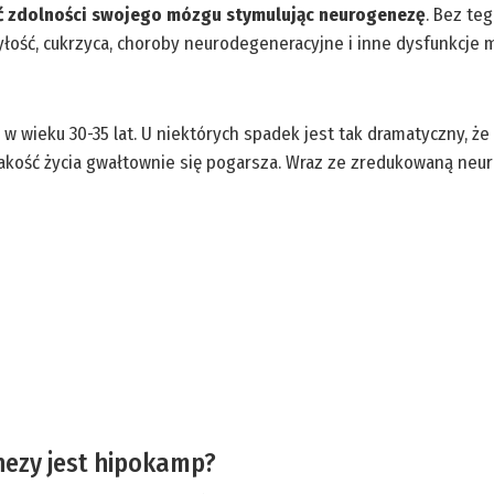
ć zdolności swojego mózgu stymulując neurogenezę
. Bez te
ość, cukrzyca, choroby neurodegeneracyjne i inne dysfunkcje m
 wieku 30-35 lat. U niektórych spadek jest tak dramatyczny, że 
akość życia gwałtownie się pogarsza. Wraz ze zredukowaną neur
nezy jest hipokamp?