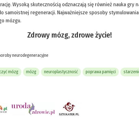
rację. Wysoką skutecznością odznaczają się również nauka gry n
o samoistnej regeneracji. Najważniejsze sposoby stymulowania 
ego mózgu.
Zdrowy mózg, zdrowe życie!
horoby neurodegeneracyjne
iczyć mózg
mózg
neuroplastyczność
poprawa pamięci
starzeni