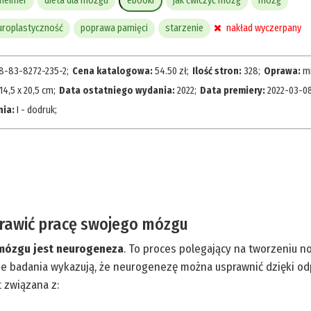
zheimer
dieta dla mózgu
ebooki
jak ćwiczyć mózg
mózg
uroplastyczność
poprawa pamięci
starzenie
nakład wyczerpany
8-83-8272-235-2
;
Cena katalogowa:
54.50
zł
;
Ilość stron:
328
;
Oprawa:
m
14,5 x 20,5 cm
;
Data ostatniego wydania:
2022
;
Data premiery:
2022-03-0
nia:
I - dodruk
;
prawić pracę swojego mózgu
mózgu jest neurogeneza
. To proces polegający na tworzeniu 
 badania wykazują, że neurogenezę można usprawnić dzięki od
 związana z: