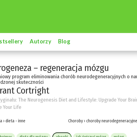
stsellery
Autorzy
Blog
ogeneza – regeneracja mózgu
niowy program eliminowania chorób neurodegeneracyjnych o n
dzonej skuteczności
rant Cortright
ryginału:
The Neurogenesis Diet and Lifestyle: Upgrade Your Brai
 Your Life
ta
›
dieta - inne
Choroby
›
choroby neurodegeneracyjn