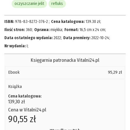
oczyszczanie jelit
refluks
ISBN:
978-83-8272-376-2
;
Cena katalogowa:
139.30
zł
;
Ilość stron:
360
;
Oprawa:
miękka
;
Format:
16,5 cm x 24 cm
;
Data ostatniego wydania:
2022
;
Data premiery:
2022-10-24
;
Nr wydania:
I
;
Księgarnia patronacka Vitalni24.pl
Ebook
95,29 zł
Książka
Cena katalogowa:
139,30 zł
Cena w Vitalni24.pl
90,55 zł