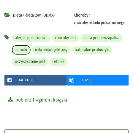
Dieta
›
dieta low FODMAP
Choroby
›
choroby układu pokarmowego
alergie pokarmowe
choroby jelit
dieta przeciwzapalna
ebooki
mikrobiom jelitowy
naturalne probiotyki
oczyszczanie jelit
refluks
FACEBOOK
KOPIUJ
pobierz fragment książki