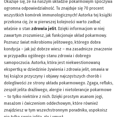
Okazuje się, że na naszym układzie pokarmowym spoczywa
ogromna odpowiedzialność. Tu znajduje się 70 procent
wszystkich komórek immunologicznych! Autorka tej książki
przekona cię, że w pierwszej kolejności warto zadbać
właśnie o stan
zdrowia jelit
. Dzięki informacjom w niej
zawartym zrozumiesz, jak funkcjonuje układ pokarmowy.
Poznasz świat mikrobiomu jelitowego, którego dobra
kondycja – jak już dobrze wiesz – ma zasadnicze znaczenie
w przypadku ogólnego stanu zdrowia i dobrego
samopoczucia. Autorka, która jest niekwestionowaną
ekspertką w dziedzinie żywienia i zdrowia jelit, omawia w
tej książce przyczyny i objawy najczęstszych chorób i
dolegliwości ze strony układu pokarmowego. Zgaga, refluks,
zespół jelita drażliwego, alergie i nietolerancje pokarmowe
– to tylko niektóre z nich. Dzięki prostym asanom jogi,
masażom i ćwiczeniom oddechowym, które również
znajdziesz w tym wszechstronnym poradniku, uspokoisz
nie tylko swoje jelita, ale i umysł.