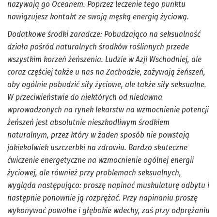
nazywają go Oceanem. Poprzez leczenie tego punktu
nawiązujesz kontakt ze swoją męską energią życiową.
Dodatkowe środki zaradcze: Pobudzająco na seksualność
działa pośród naturalnych środków roślinnych przede
wszystkim korzeń żeńszenia. Ludzie w Azji Wschodniej, ale
coraz częściej także u nas na Zachodzie, zażywają żeńszeń,
aby ogólnie pobudzić siły życiowe, ale także siły seksualne.
W przeciwieństwie do niektórych od niedawna
wprowadzonych na rynek lekarstw na wzmocnienie potencji
żeńszeń jest absolutnie nieszkodliwym środkiem
naturalnym, przez który w żaden sposób nie powstają
jakiekolwiek uszczerbki na zdrowiu. Bardzo skuteczne
ćwiczenie energetyczne na wzmocnienie ogólnej energii
życiowej, ale również przy problemach seksualnych,
wygląda następująco: proszę napinać muskulaturę odbytu i
następnie ponownie ją rozprężać. Przy napinaniu proszę
wykonywać powolne i głębokie wdechy, zaś przy odprężaniu