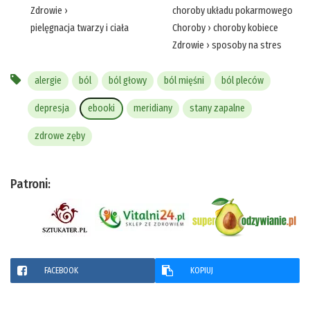
Zdrowie
›
choroby układu pokarmowego
pielęgnacja twarzy i ciała
Choroby
›
choroby kobiece
Zdrowie
›
sposoby na stres
alergie
ból
ból głowy
ból mięśni
ból pleców
depresja
ebooki
meridiany
stany zapalne
zdrowe zęby
Patroni:
FACEBOOK
KOPIUJ