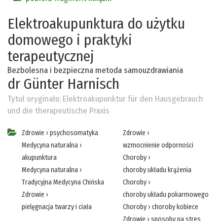
Elektroakupunktura do użytku
domowego i praktyki
terapeutycznej
Bezbolesna i bezpieczna metoda samouzdrawiania
dr Günter Harnisch
Tytuł oryginału:
Elektroakupunktur für den Hausgebrauch
und die therapeutische Praxis
Zdrowie
›
psychosomatyka
Zdrowie
›
Medycyna naturalna
›
wzmocnienie odporności
akupunktura
Choroby
›
Medycyna naturalna
›
choroby układu krążenia
Tradycyjna Medycyna Chińska
Choroby
›
Zdrowie
›
choroby układu pokarmowego
pielęgnacja twarzy i ciała
Choroby
›
choroby kobiece
Zdrowie
›
sposoby na stres