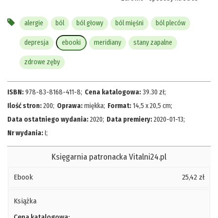
alergie
ból
ból głowy
ból mięśni
ból pleców
depresja
ebooki
meridiany
stany zapalne
zdrowe zęby
ISBN:
978-83-8168-411-8
;
Cena katalogowa:
39.30
zł
;
Ilość stron:
200
;
Oprawa:
miękka
;
Format:
14,5 x 20,5 cm
;
Data ostatniego wydania:
2020
;
Data premiery:
2020-01-13
;
Nr wydania:
I
;
Księgarnia patronacka Vitalni24.pl
Ebook
25,42 zł
Książka
Cena katalogowa: