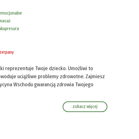
emocjonalne
masaż
akupresura
zerpany
aki reprezentuje Twoje dziecko. Umożliwi to
woduje uciążliwe problemy zdrowotne. Zajmiesz
Medycyna Wschodu gwarancją zdrowia Twojego
zobacz więcej