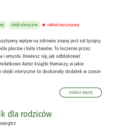
any
olejki eteryczne
nakład wyczerpany
pozytywny wpływ na zdrowie znany jest od tysięcy
 bólu pleców i bólu stawów. To leczenie przez
 i umysłu. Dowiesz się, jak odblokować
odatkowo Autor książki tłumaczy, w jakie
o olejki eteryczne to doskonały dodatek w czasie
zobacz więcej
k dla rodziców
wewnątrz