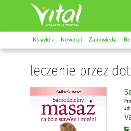
Książki
Nowości
Zapowiedzi
Be
leczenie przez do
S
Pro
zd
V