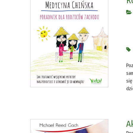
R
Poz
sam
się
dzi
A