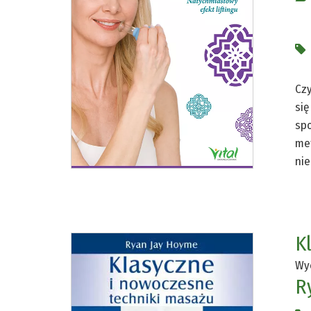
Czy
się
spo
met
nie
K
Wye
R