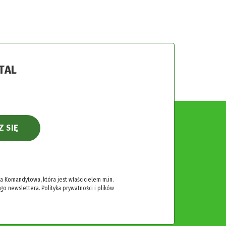
TAL
Z SIĘ
 Komandytowa, która jest właścicielem m.in.
ego newslettera.
Polityka prywatności i plików