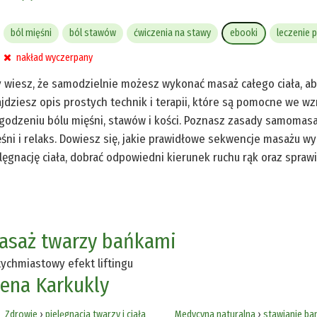
ból mięśni
ból stawów
ćwiczenia na stawy
ebooki
leczenie 
nakład wyczerpany
 wiesz, że samodzielnie możesz wykonać masaż całego ciała, ab
jdziesz opis prostych technik i terapii, które są pomocne we w
godzeniu bólu mięśni, stawów i kości. Poznasz zasady samomasa
śni i relaks. Dowiesz się, jakie prawidłowe sekwencje masażu w
lęgnację ciała, dobrać odpowiedni kierunek ruchu rąk oraz sprawi
asaż twarzy bańkami
ychmiastowy efekt liftingu
lena Karkukly
Zdrowie
›
pielęgnacja twarzy i ciała
Medycyna naturalna
›
stawianie ba