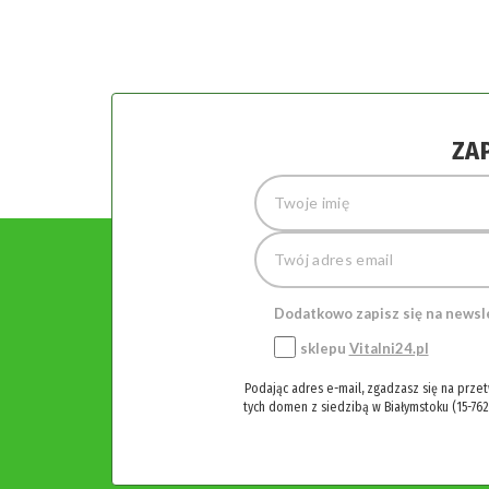
ZA
Dodatkowo zapisz się na newsl
sklepu
Vitalni24.pl
Podając adres e-mail, zgadzasz się na prze
tych domen z siedzibą w Białymstoku (15-762