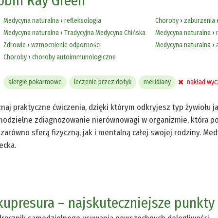
obin Ray Green
Medycyna naturalna
›
refleksologia
Choroby
›
zaburzenia 
Medycyna naturalna
›
Tradycyjna Medycyna Chińska
Medycyna naturalna
›
Zdrowie
›
wzmocnienie odporności
Medycyna naturalna
›
Choroby
›
choroby autoimmunologiczne
alergie pokarmowe
leczenie przez dotyk
meridiany
nakład wyc
naj praktyczne ćwiczenia, dzięki którym odkryjesz typ żywiołu j
odzielne zdiagnozowanie nierównowagi w organizmie, która po
 zarówno sferą fizyczną, jak i mentalną całej swojej rodziny. 
ecka.
kupresura – najskuteczniejsze punkty