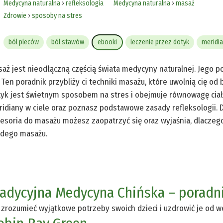
Medycyna naturalna
›
refleksologia
Medycyna naturalna
›
masaż
Zdrowie
›
sposoby na stres
ból pleców
ból stawów
ebooki
leczenie przez dotyk
meridi
aż jest nieodłączną częścią świata medycyny naturalnej. Jego 
. Ten poradnik przybliży ci techniki masażu, które uwolnią cię od
yk jest świetnym sposobem na stres i obejmuje równowagę ciała
idiany w ciele oraz poznasz podstawowe zasady refleksologii. D
esoria do masażu możesz zaopatrzyć się oraz wyjaśnia, dlaczeg
żdego masażu.
radycyjna Medycyna Chińska – poradni
 zrozumieć wyjątkowe potrzeby swoich dzieci i uzdrowić je od 