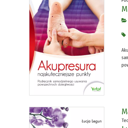
Pod
M
Aku
sam
pow
M
Tec