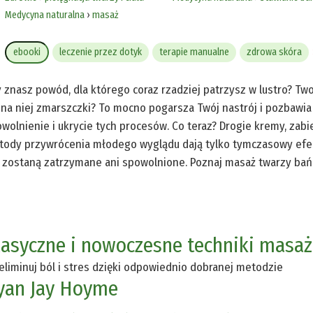
Medycyna naturalna
›
masaż
ebooki
leczenie przez dotyk
terapie manualne
zdrowa skóra
 znasz powód, dla którego coraz rzadziej patrzysz w lustro? Twoj
 na niej zmarszczki? To mocno pogarsza Twój nastrój i pozbawi
wolnienie i ukrycie tych procesów. Co teraz? Drogie kremy, zabi
ody przywrócenia młodego wyglądu dają tylko tymczasowy efe
 zostaną zatrzymane ani spowolnione. Poznaj masaż twarzy bańk
lasyczne i nowoczesne techniki masa
liminuj ból i stres dzięki odpowiednio dobranej metodzie
yan Jay Hoyme