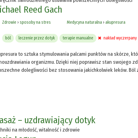
ręcznik samodzielnego usuwania powszechnych dolegliwości
ichael Reed Gach
Zdrowie
›
sposoby na stres
Medycyna naturalna
›
akupresura
ból
leczenie przez dotyk
terapie manualne
nakład wyczerpany
presura to sztuka stymulowania palcami punktów na skórze, któ
ouzdrawiania organizmu. Dzięki niej poprawisz stan swojego zd
szechne dolegliwości bez stosowania jakichkolwiek leków. Ból zn
asaż – uzdrawiający dotyk
hniki na młodość, witalność i zdrowie