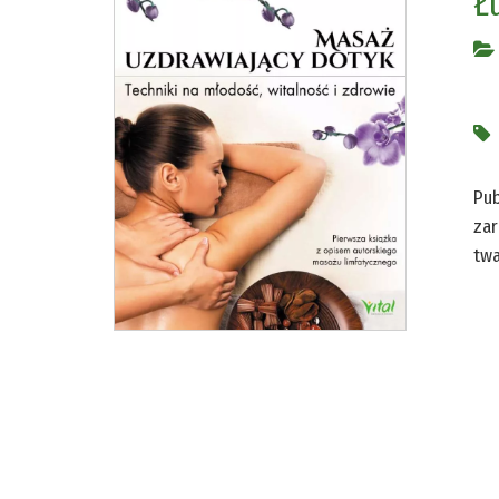
Ł
Pub
zar
twa