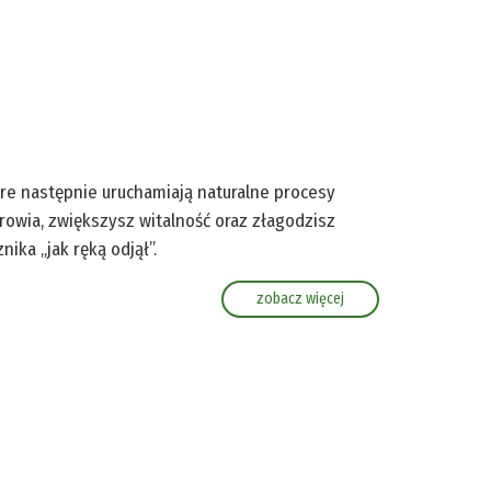
re następnie uruchamiają naturalne procesy
rowia, zwiększysz witalność oraz złagodzisz
ika „jak ręką odjął”.
zobacz więcej