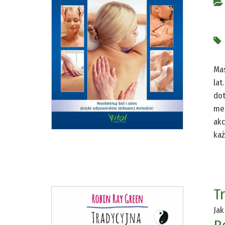
Mas
lat
dot
mer
akc
ka
T
Jak