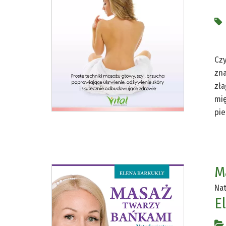
Czy
zna
zła
mię
pie
M
Nat
E