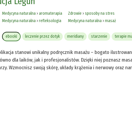
ucja Legun
Medycyna naturalna
›
aromaterapia
Zdrowie
›
sposoby na stres
Medycyna naturalna
›
refleksologia
Medycyna naturalna
›
masaż
ebooki
leczenie przez dotyk
meridiany
starzenie
terapie m
likacja stanowi unikalny podręcznik masażu – bogato ilustrowa
ówno dla laików, jak i profesjonalistów. Dzięki niej poznasz mas
rzy. Wzmocnisz swoją skórę, układy krążenia i nerwowy oraz na