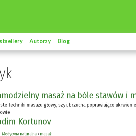
stsellery
Autorzy
Blog
tyk
amodzielny masaż na bóle stawów i m
ste techniki masażu głowy, szyi, brzucha poprawiające ukrwieni
rowie
adim Kortunov
Medycyna naturalna
›
masaż