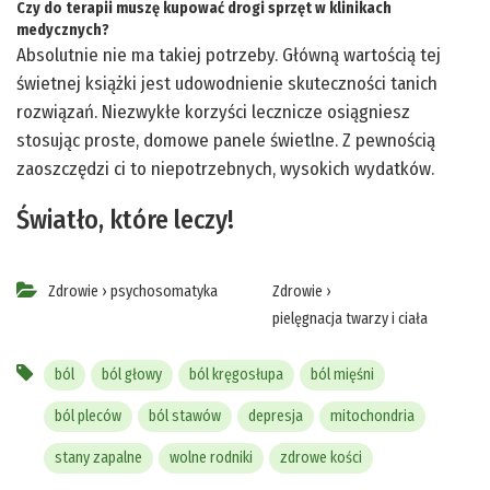
Czy do terapii muszę kupować drogi sprzęt w klinikach
medycznych?
Absolutnie nie ma takiej potrzeby. Główną wartością tej
świetnej książki jest udowodnienie skuteczności tanich
rozwiązań. Niezwykłe korzyści lecznicze osiągniesz
stosując proste, domowe panele świetlne. Z pewnością
zaoszczędzi ci to niepotrzebnych, wysokich wydatków.
Światło, które leczy!
Zdrowie
›
psychosomatyka
Zdrowie
›
pielęgnacja twarzy i ciała
ból
ból głowy
ból kręgosłupa
ból mięśni
ból pleców
ból stawów
depresja
mitochondria
stany zapalne
wolne rodniki
zdrowe kości