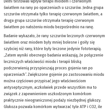
Delhi testowali wpływ terapii miodem i czerwonym
światłem na rany po oparzeniach u szczurów. Jedna grupa
szczurów otrzymała tylko terapię czerwonym światłem, a
druga grupa szczurów otrzymała terapię czerwonym
światłem po nałożeniu miodu bezpośrednio na ranę.
Badanie wykazało, że rany szczurów leczonych czerwonym
światłem oraz miodem były mniej bolesne i goiły się
szybciej niż rany, które były leczone jedynie fototerapią.
„Zatem wyniki obecnego badania wskazują, że połączenie
leczniczych właściwości miodu i terapii bliską
podczerwienią przyspieszają proces gojenia ran po
oparzeniach”. Zwiększone gojenie po zastosowaniu miodu
można częściowo przypisać jego właściwościom
antyseptycznym, aczkolwiek przede wszystkim ma to
związek z zapewnieniem uszkodzonym komórkom
praktycznie nieograniczonej podaży niezbędnej glukozy.
Glukoza pozwala komórkom wytwarzać tyle ATP i CO2, ile