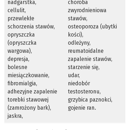
nadgarstka,
choroba
cellulit,
zwyrodnieniowa
przewlekłe
stawów,
schorzenia stawów,
osteoporoza (ubytki
opryszczka
kości),
(opryszczka
odleżyny,
wargowa),
reumatoidalne
depresja,
zapalenie stawów,
bolesne
starzenie się,
miesiączkowanie,
udar,
fibromialgia,
niedobór
adhezyjne zapalenie
testosteronu,
torebki stawowej
grzybica paznokci,
(zamrożony bark),
gojenie ran.
jaskra,