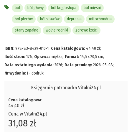
ból
ból głowy
ból kręgosłupa
ból mięśni
ból pleców
ból stawów
depresja
mitochondria
stany zapalne
wolne rodniki
zdrowe kości
ISBN:
978-83-8429-010-1
;
Cena katalogowa:
44.40
zł
;
Ilość stron:
176
;
Oprawa:
miękka
;
Format:
14,5 x 20,5 cm
;
Data ostatniego wydania:
2026
;
Data premiery:
2026-05-08
;
Nr wydania:
I - dodruk
;
Księgarnia patronacka Vitalni24.pl
Cena katalogowa:
44,40 zł
Cena w Vitalni24.pl
31,08 zł