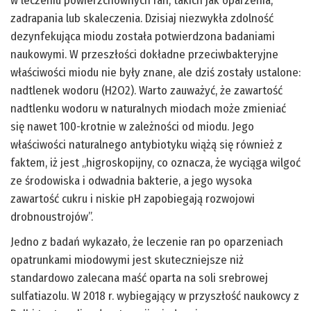
w leczeniu powierzchownych ran, takich jak oparzenia,
zadrapania lub skaleczenia. Dzisiaj niezwykła zdolność
dezynfekująca miodu została potwierdzona badaniami
naukowymi. W przeszłości dokładne przeciwbakteryjne
właściwości miodu nie były znane, ale dziś zostały ustalone:
nadtlenek wodoru (H2O2). Warto zauważyć, że zawartość
nadtlenku wodoru w naturalnych miodach może zmieniać
się nawet 100-krotnie w zależności od miodu. Jego
właściwości naturalnego antybiotyku wiążą się również z
faktem, iż jest „higroskopijny, co oznacza, że wyciąga wilgoć
ze środowiska i odwadnia bakterie, a jego wysoka
zawartość cukru i niskie pH zapobiegają rozwojowi
drobnoustrojów”.
Jedno z badań wykazało, że leczenie ran po oparzeniach
opatrunkami miodowymi jest skuteczniejsze niż
standardowo zalecana maść oparta na soli srebrowej
sulfatiazolu. W 2018 r. wybiegający w przyszłość naukowcy z