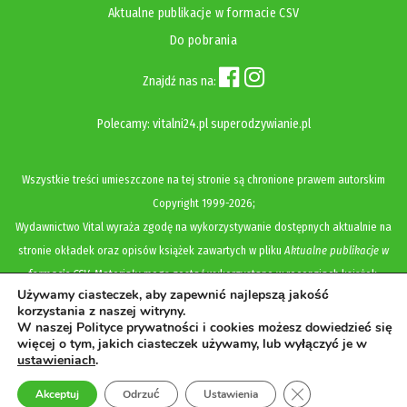
Aktualne publikacje w formacie CSV
Do pobrania
Znajdź nas na:
Polecamy:
vitalni24.pl
superodzywianie.pl
Wszystkie treści umieszczone na tej stronie są chronione prawem autorskim
Copyright
1999-2026;
Wydawnictwo Vital wyraża zgodę na wykorzystywanie dostępnych aktualnie na
stronie okładek oraz opisów książek zawartych w pliku
Aktualne publikacje w
formacie CSV
. Materiały mogą zostać wykorzystane w recenzjach książek,
Używamy ciasteczek, aby zapewnić najlepszą jakość
katalogach internetowych, bibliotecznych (OPAC) oraz materiałach promujących
korzystania z naszej witryny.
legalną dystrybucję książek. Usunięcie materiału z ww. strony internetowej,
W naszej Polityce prywatności i cookies możesz dowiedzieć się
więcej o tym, jakich ciasteczek używamy, lub wyłączyć je w
równoznaczne jest z cofnięciem udzielonej zgody.
ustawieniach
.
Polityka prywatności i cookies
Zamknij panel pow
Akceptuj
Odrzuć
Ustawienia