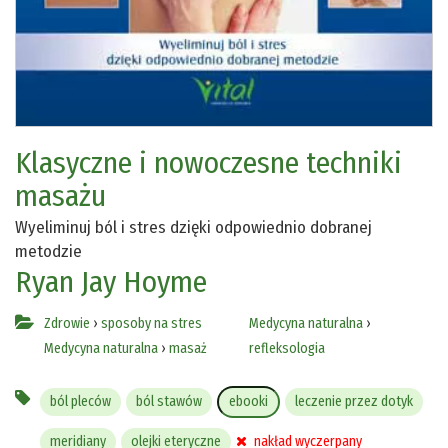
Klasyczne i nowoczesne techniki
masażu
Wyeliminuj ból i stres dzięki odpowiednio dobranej
metodzie
Ryan Jay Hoyme
Zdrowie
›
sposoby na stres
Medycyna naturalna
›
Medycyna naturalna
›
masaż
refleksologia
ból pleców
ból stawów
ebooki
leczenie przez dotyk
meridiany
olejki eteryczne
nakład wyczerpany