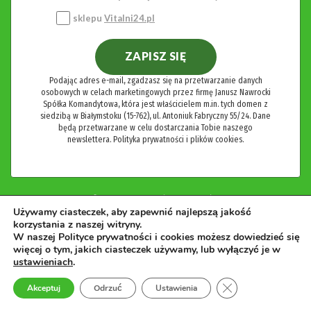
sklepu
Vitalni24.pl
ZAPISZ SIĘ
Podając adres e-mail, zgadzasz się na przetwarzanie danych
osobowych w celach marketingowych przez firmę Janusz Nawrocki
Spółka Komandytowa, która jest właścicielem m.in. tych domen z
siedzibą w Białymstoku (15-762), ul. Antoniuk Fabryczny 55/24. Dane
będą przetwarzane w celu dostarczania Tobie naszego
newslettera.
Polityka prywatności i plików cookies.
Używamy ciasteczek, aby zapewnić najlepszą jakość
korzystania z naszej witryny.
W naszej Polityce prywatności i cookies możesz dowiedzieć się
więcej o tym, jakich ciasteczek używamy, lub wyłączyć je w
ustawieniach
.
Nasze biuro
Zamknij panel pow
Akceptuj
Odrzuć
Ustawienia
Wydawnictwo Vital