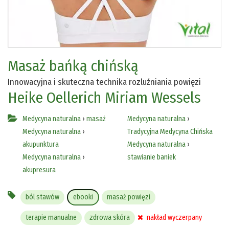
Masaż bańką chińską
Innowacyjna i skuteczna technika rozluźniania powięzi
Heike Oellerich
Miriam Wessels
Medycyna naturalna
›
masaż
Medycyna naturalna
›
Medycyna naturalna
›
Tradycyjna Medycyna Chińska
akupunktura
Medycyna naturalna
›
Medycyna naturalna
›
stawianie baniek
akupresura
ból stawów
ebooki
masaż powięzi
terapie manualne
zdrowa skóra
nakład wyczerpany