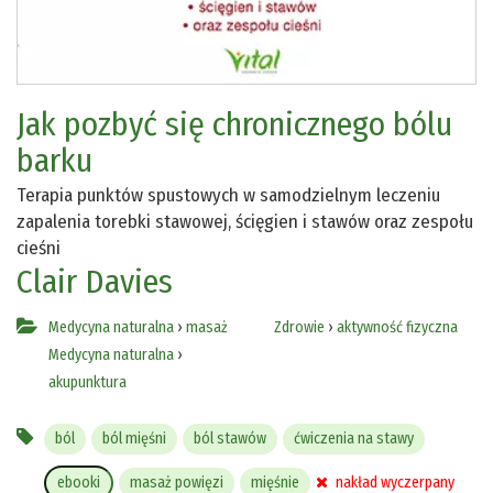
Jak pozbyć się chronicznego bólu
barku
Terapia punktów spustowych w samodzielnym leczeniu
zapalenia torebki stawowej, ścięgien i stawów oraz zespołu
cieśni
Clair Davies
Medycyna naturalna
›
masaż
Zdrowie
›
aktywność fizyczna
Medycyna naturalna
›
akupunktura
ból
ból mięśni
ból stawów
ćwiczenia na stawy
ebooki
masaż powięzi
mięśnie
nakład wyczerpany