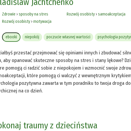
ladislaw Jachtchenko
Zdrowie
›
sposoby na stres
Rozwój osobisty
›
samoakceptacja
Rozwój osobisty
›
motywacja
ebooki
niepokój
poczucie własnej wartości
psychologia pozyt
iałbyś przestać przejmować się opiniami innych i zbudować sil
, aby opanować skuteczne sposoby na stres i stany lękowe? Dzi
re pomogą ci radzić sobie z niepokojem i wzmocnić swoje zdro
oakceptacji, które pomogą ci walczyć z wewnętrznym krytykiem 
chologia pozytywna zawarta w tym poradniku to twoja droga do
chicznej na co dzień.
okonaj traumy z dzieciństwa