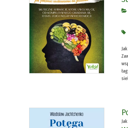
Jak
Zaw
wsp
łag
sie
P
Jak