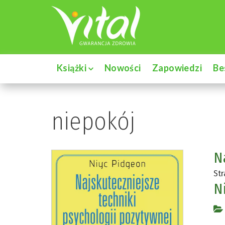
Książki
Nowości
Zapowiedzi
Be
niepokój
N
Str
N