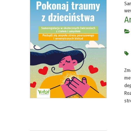
Sam
we
A
Zma
met
dep
Roz
str