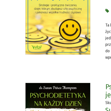
Ta 
życ
jed
prz
do 
wpr
P
j
Sku
S