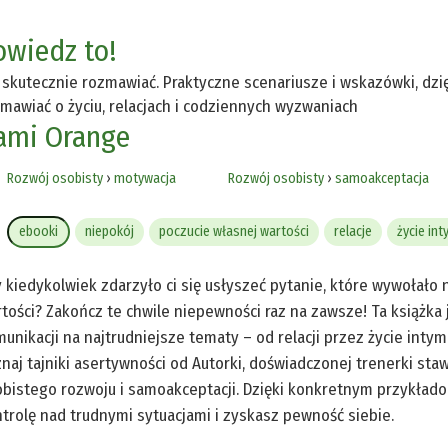
owiedz to!
 skutecznie rozmawiać. Praktyczne scenariusze i wskazówki, dz
mawiać o życiu, relacjach i codziennych wyzwaniach
ami Orange
Rozwój osobisty
›
motywacja
Rozwój osobisty
›
samoakceptacja
ebooki
niepokój
poczucie własnej wartości
relacje
życie in
 kiedykolwiek zdarzyło ci się usłyszeć pytanie, które wywołało
tości? Zakończ te chwile niepewności raz na zawsze! Ta książka 
unikacji na najtrudniejsze tematy – od relacji przez życie intymn
naj tajniki asertywności od Autorki, doświadczonej trenerki staw
bistego rozwoju i samoakceptacji. Dzięki konkretnym przykłado
trolę nad trudnymi sytuacjami i zyskasz pewność siebie.