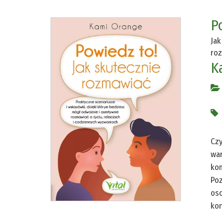
P
Jak
roz
K
Czy
war
kom
Poz
oso
kon