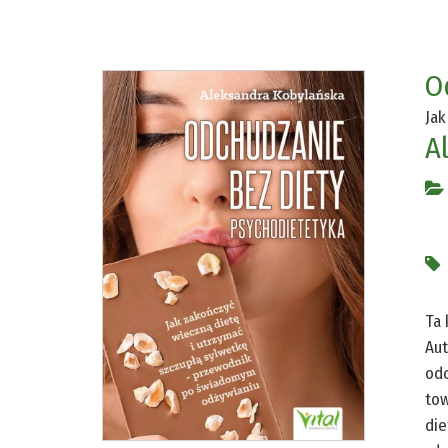
O
Jak
A
Ta 
Aut
odc
tow
die