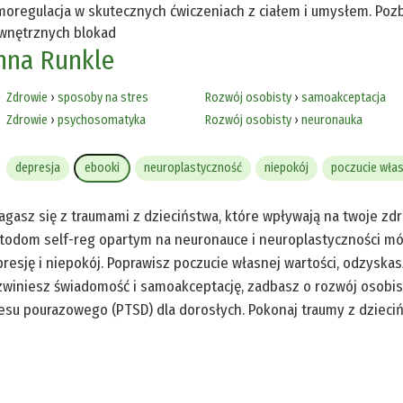
oregulacja w skutecznych ćwiczeniach z ciałem i umysłem. Poz
wnętrznych blokad
nna Runkle
Zdrowie
›
sposoby na stres
Rozwój osobisty
›
samoakceptacja
Zdrowie
›
psychosomatyka
Rozwój osobisty
›
neuronauka
depresja
ebooki
neuroplastyczność
niepokój
poczucie włas
gasz się z traumami z dzieciństwa, które wpływają na twoje zdr
odom self-reg opartym na neuronauce i neuroplastyczności mó
resję i niepokój. Poprawisz poczucie własnej wartości, odzyska
winiesz świadomość i samoakceptację, zadbasz o rozwój osobist
esu pourazowego (PTSD) dla dorosłych. Pokonaj traumy z dzieci