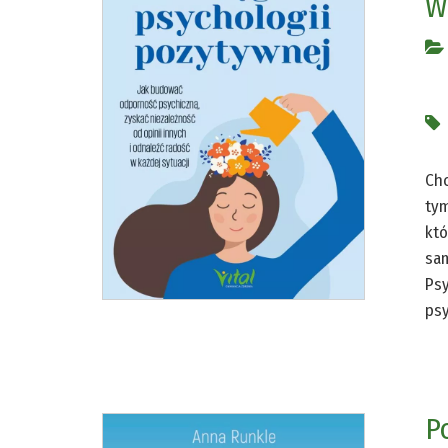
W
Chc
tym
któ
sam
Psy
psy
P