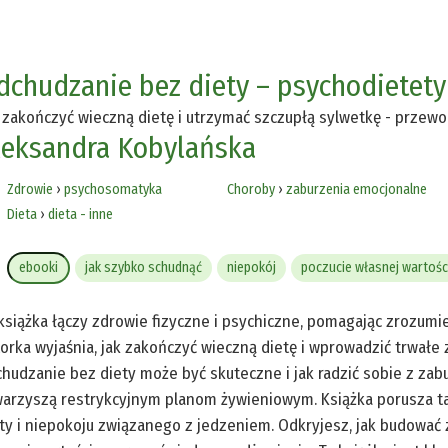
dchudzanie bez diety – psychodietet
 zakończyć wieczną dietę i utrzymać szczupłą sylwetkę - prze
leksandra Kobylańska
Zdrowie
›
psychosomatyka
Choroby
›
zaburzenia emocjonalne
Dieta
›
dieta - inne
ebooki
jak szybko schudnąć
niepokój
poczucie własnej wartośc
książka łączy zdrowie fizyczne i psychiczne, pomagając zrozumi
orka wyjaśnia, jak zakończyć wieczną dietę i wprowadzić trwałe 
hudzanie bez diety może być skuteczne i jak radzić sobie z za
arzyszą restrykcyjnym planom żywieniowym. Książka porusza ta
ty i niepokoju związanego z jedzeniem. Odkryjesz, jak budować