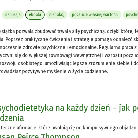
depresja
ebooki
niepokój
poczucie własnej wartości
psycho
książka pozwala zbudować trwałą siłę psychiczną, dzięki której
ia. Poprzez praktyczne ćwiczenia i strategie pomaga odnaleźć s
nocześnie zdrowie psychiczne i emocjonalne. Regularna praca z
yczyni się do większej równowagi wewnętrznej i wzrostu poczuci
rozwoju osobistego, umożliwiając lepsze zrozumienie siebie i d
owadzisz pozytywne myślenie w życie codzienne.
sychodietetyka na każdy dzień – jak 
edzenia
teczne afirmacje, które uwolnią cię od kompulsywnego objadania
usan Peirce Thompson