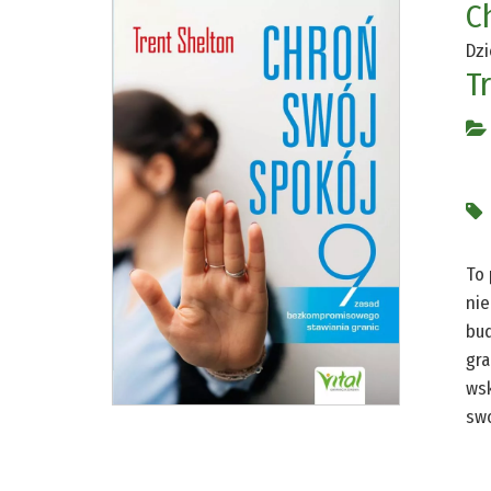
C
Dzi
T
To 
nie
bud
gra
wsk
swo