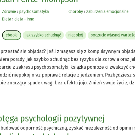
Zdrowie
›
psychosomatyka
Choroby
›
zaburzenia emocjonalne
Dieta
›
dieta - inne
ebooki
jak szybko schudnąć
niepokój
poczucie własnej wartośc
 przestać się objadać? Jeśli zmagasz się z kompulsywnym objadani
iera porady, jak szybko schudnąć bez ryzyka dla zdrowia oraz ja
arciu z zakresu psychosomatyki, książka pomoże ci zwalczyć c
odzić niepokój oraz poprawić relacje z jedzeniem. Pozbędziesz
bie znaczący spadek wagi bez efektu jojo. Zmień swoje życie, dz
otęga psychologii pozytywnej
 budować odporność psychiczną, zyskać niezależność od opinii in