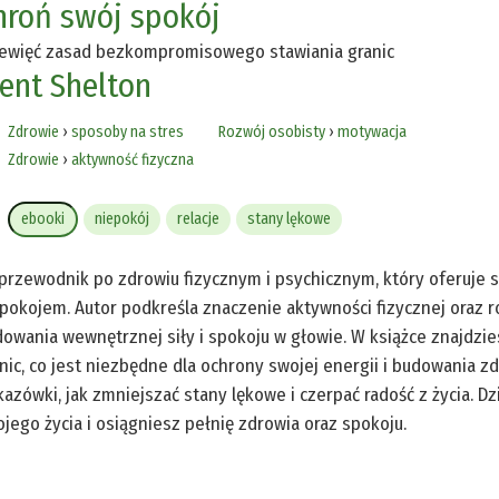
hroń swój spokój
ewięć zasad bezkompromisowego stawiania granic
rent Shelton
Zdrowie
›
sposoby na stres
Rozwój osobisty
›
motywacja
Zdrowie
›
aktywność fizyczna
ebooki
niepokój
relacje
stany lękowe
przewodnik po zdrowiu fizycznym i psychicznym, który oferuje s
pokojem. Autor podkreśla znaczenie aktywności fizycznej oraz
owania wewnętrznej siły i spokoju w głowie. W książce znajd
nic, co jest niezbędne dla ochrony swojej energii i budowania zd
azówki, jak zmniejszać stany lękowe i czerpać radość z życia. D
jego życia i osiągniesz pełnię zdrowia oraz spokoju.