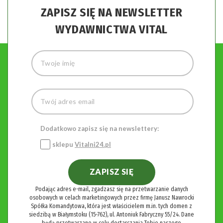
ZAPISZ SIĘ NA NEWSLETTER
WYDAWNICTWA VITAL
Dodatkowo zapisz się na newslettery:
sklepu
Vitalni24.pl
ZAPISZ SIĘ
Podając adres e-mail, zgadzasz się na przetwarzanie danych
osobowych w celach marketingowych przez firmę Janusz Nawrocki
Spółka Komandytowa, która jest właścicielem m.in. tych domen z
siedzibą w Białymstoku (15-762), ul. Antoniuk Fabryczny 55/24. Dane
będą przetwarzane w celu dostarczania Tobie naszego