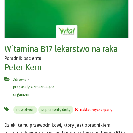
Witamina B17 lekarstwo na raka
Poradnik pacjenta
Peter Kern
Zdrowie
›
preparaty wzmacniające
organizm
nowotwór
suplementy diety
nakład wyczerpany
Dzięki temu przewodnikowi, który jest poradnikiem
pacjenta dowiesz się wszystkiego na temat witaminy B17 i