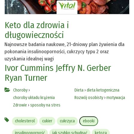
Keto dla zdrowia i
długowieczności
Najnowsze badania naukowe, 21-dniowy plan żywienia dla
pokonania insulinooporności, cukrzycy typu 2 oraz
uzyskania idealnej wagi
Ivor Cummins
Jeffry N. Gerber
Ryan Turner
Choroby
›
Dieta
›
dieta ketogeniczna
choroby układu krążenia
Rozwój osobisty
›
motywacja
Zdrowie
›
sposoby na stres
cholesterol
cukier
cukrzyca
ebooki
insulinooporność
jak szybko schudnąć
ketoza