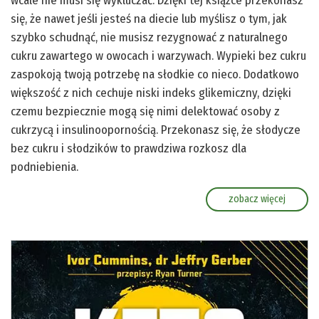
wcale nie musi się wykluczać. Dzięki tej książce przekonasz
się, że nawet jeśli jesteś na diecie lub myślisz o tym, jak
szybko schudnąć, nie musisz rezygnować z naturalnego
cukru zawartego w owocach i warzywach. Wypieki bez cukru
zaspokoją twoją potrzebę na słodkie co nieco. Dodatkowo
większość z nich cechuje niski indeks glikemiczny, dzięki
czemu bezpiecznie mogą się nimi delektować osoby z
cukrzycą i insulinoopornością. Przekonasz się, że słodycze
bez cukru i słodzików to prawdziwa rozkosz dla
podniebienia.
zobacz więcej