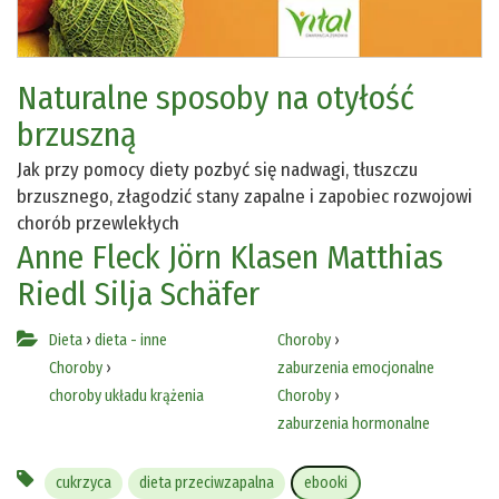
Naturalne sposoby na otyłość
brzuszną
Jak przy pomocy diety pozbyć się nadwagi, tłuszczu
brzusznego, złagodzić stany zapalne i zapobiec rozwojowi
chorób przewlekłych
Anne Fleck
Jörn Klasen
Matthias
Riedl
Silja Schäfer
Dieta
›
dieta - inne
Choroby
›
Choroby
›
zaburzenia emocjonalne
choroby układu krążenia
Choroby
›
zaburzenia hormonalne
cukrzyca
dieta przeciwzapalna
ebooki