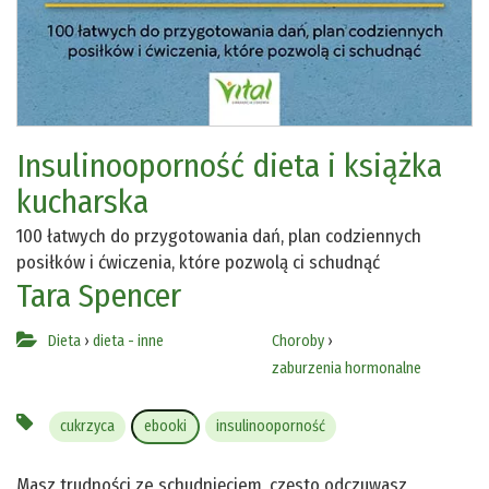
Insulinooporność dieta i książka
kucharska
100 łatwych do przygotowania dań, plan codziennych
posiłków i ćwiczenia, które pozwolą ci schudnąć
Tara Spencer
Dieta
›
dieta - inne
Choroby
›
zaburzenia hormonalne
cukrzyca
ebooki
insulinooporność
Masz trudności ze schudnięciem, często odczuwasz