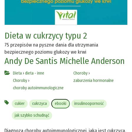
Dieta w cukrzycy typu 2
75 przepisów na pyszne dania dla utrzymania
bezpiecznego poziomu glukozy we krwi
Andy De Santis
Michelle Anderson
Dieta
›
dieta - inne
Choroby
›
Choroby
›
zaburzenia hormonalne
choroby autoimmunologiczne
cukier
cukrzyca
ebooki
insulinooporność
jak szybko schudnąć
Diagnoza choroby autoimmunologicznej, jaką jest cukrzyca,