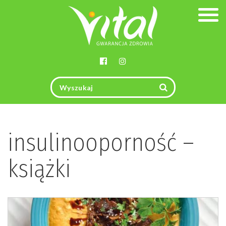
Togg
navig
insulinooporność –
książki