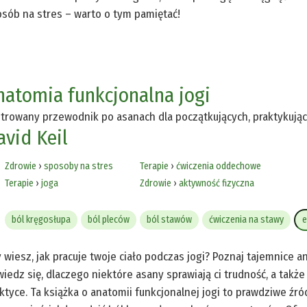
sób na stres – warto o tym pamiętać!
natomia funkcjonalna jogi
strowany przewodnik po asanach dla początkujących, praktykujący
avid Keil
Zdrowie
›
sposoby na stres
Terapie
›
ćwiczenia oddechowe
Terapie
›
joga
Zdrowie
›
aktywność fizyczna
ból kręgosłupa
ból pleców
ból stawów
ćwiczenia na stawy
e
 wiesz, jak pracuje twoje ciało podczas jogi? Poznaj tajemnice an
iedz się, dlaczego niektóre asany sprawiają ci trudność, a takż
ktyce. Ta książka o anatomii funkcjonalnej jogi to prawdziwe źr