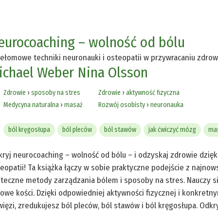
eurocoaching – wolność od bólu
ełomowe techniki neuronauki i osteopatii w przywracaniu zdrow
ichael Weber
Nina Olsson
Zdrowie
›
sposoby na stres
Zdrowie
›
aktywność fizyczna
Medycyna naturalna
›
masaż
Rozwój osobisty
›
neuronauka
ból kręgosłupa
ból pleców
ból stawów
jak ćwiczyć mózg
mas
ryj neurocoaching – wolność od bólu – i odzyskaj zdrowie dzi
eopatii! Ta książka łączy w sobie praktyczne podejście z najno
teczne metody zarządzania bólem i sposoby na stres. Nauczy się
owe kości. Dzięki odpowiedniej aktywności fizycznej i konkret
ięzi, zredukujesz ból pleców, ból stawów i ból kręgosłupa. Odkr