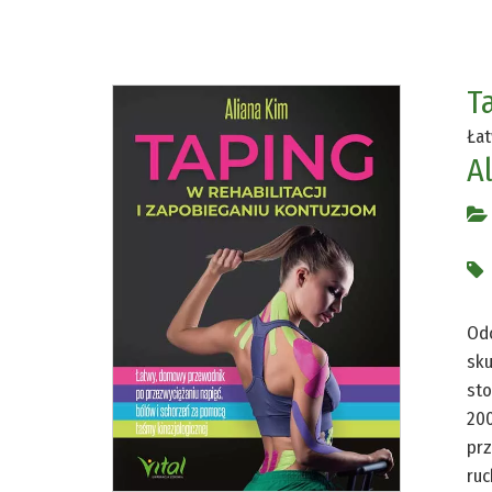
T
Łat
A
Odc
sku
sto
200
prz
ruc