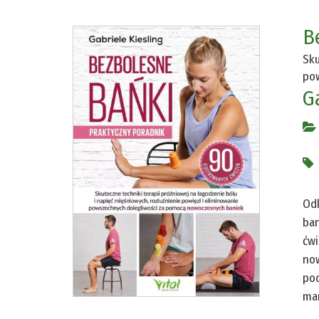
B
Sku
pow
G
Odk
ban
ćwi
now
pod
man