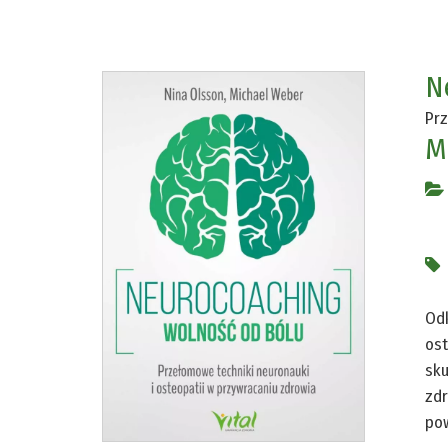
N
Prz
M
Odk
ost
sku
zdr
pow