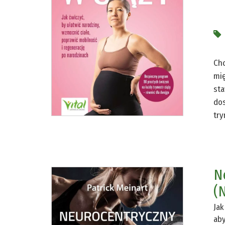
Chc
mię
sta
dos
try
N
(
Jak
aby