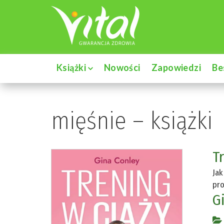
Książki
Nowości
Zapowiedzi
Be
mięśnie – książki
T
Jak
pro
G