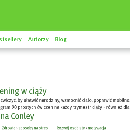
stsellery
Autorzy
Blog
rening w ciąży
 ćwiczyć, by ułatwić narodziny, wzmocnić ciało, poprawić mobiln
gram 90 prostych ćwiczeń na każdy trymestr ciąży - również dl
ina Conley
Zdrowie
›
sposoby na stres
Rozwój osobisty
›
motywacja