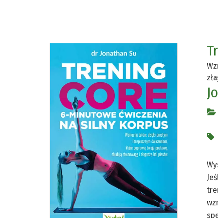
T
Wzm
zła
J
Wys
Jeś
tre
wzm
spe