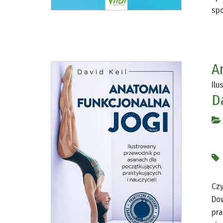
spo
A
Ilu
D
Czy
Dow
pra