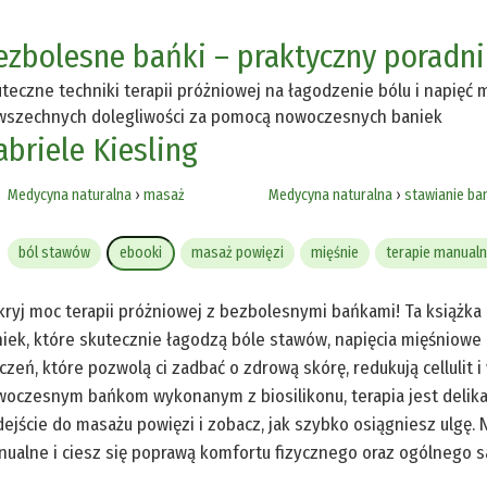
ezbolesne bańki – praktyczny poradni
teczne techniki terapii próżniowej na łagodzenie bólu i napięć 
szechnych dolegliwości za pomocą nowoczesnych baniek
abriele Kiesling
Medycyna naturalna
›
masaż
Medycyna naturalna
›
stawianie ba
ból stawów
ebooki
masaż powięzi
mięśnie
terapie manual
ryj moc terapii próżniowej z bezbolesnymi bańkami! Ta książka
iek, które skutecznie łagodzą bóle stawów, napięcia mięśniowe 
czeń, które pozwolą ci zadbać o zdrową skórę, redukują cellulit i
oczesnym bańkom wykonanym z biosilikonu, terapia jest delika
ejście do masażu powięzi i zobacz, jak szybko osiągniesz ulgę. 
ualne i ciesz się poprawą komfortu fizycznego oraz ogólnego 