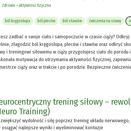
Zdrowie
›
aktywność fizyczna
ból kręgosłupa
ból pleców
ból stawów
ćwiczenia na stawy
e
esz zadbać o swoje ciało i samopoczucie w czasie ciąży? Odkryj
śnie, złagodzić ból kręgosłupa, pleców i stawów oraz odkryć sk
wy i treningowi siłowemu w ciąży przygotujesz ciało do porodu i 
konała motywacja do utrzymania aktywności fizycznej, zapewni
mestrze ciąży oraz w trakcie i po porodzie. Bezpieczne ćwiczenia
eurocentryczny trening siłowy – rewo
Neuro Training)
 zwiększyć wydolność i siłę poprzez trening układu nerwowego, 
 osiągać najlepsze wyniki i wyeliminować kontuzje