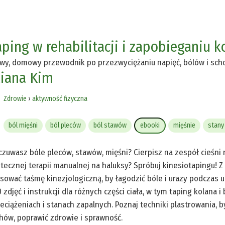
aping w rehabilitacji i zapobieganiu 
wy, domowy przewodnik po przezwyciężaniu napięć, bólów i sch
liana Kim
Zdrowie
›
aktywność fizyczna
ból mięśni
ból pleców
ból stawów
ebooki
mięśnie
stany
zuwasz bóle pleców, stawów, mięśni? Cierpisz na zespół cieśni 
tecznej terapii manualnej na haluksy? Spróbuj kinesiotapingu! Z
sować taśmę kinezjologiczną, by łagodzić bóle i urazy podczas u
 zdjęć i instrukcji dla różnych części ciała, w tym taping kolana
eciążeniach i stanach zapalnych. Poznaj techniki plastrowania, 
hów, poprawić zdrowie i sprawność.