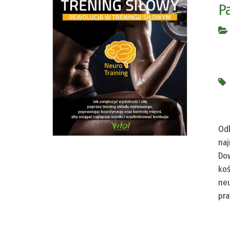
P
Odk
naj
Dow
koś
neu
pra