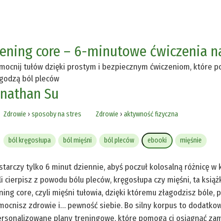
rening core – 6-minutowe ćwiczenia n
ocnij tułów dzięki prostym i bezpiecznym ćwiczeniom, które p
godzą ból pleców
onathan Su
Zdrowie
›
sposoby na stres
Zdrowie
›
aktywność fizyczna
ból kręgosłupa
ból mięśni
ból pleców
ebooki
mięśnie
tarczy tylko 6 minut dziennie, abyś poczuł kolosalną różnicę w k
li cierpisz z powodu bólu pleców, kręgosłupa czy mięśni, ta książ
ning core, czyli mięśni tułowia, dzięki któremu złagodzisz bóle, 
ocnisz zdrowie i… pewność siebie. Bo silny korpus to dodatkowy
rsonalizowane plany treningowe, które pomogą ci osiągnąć zam