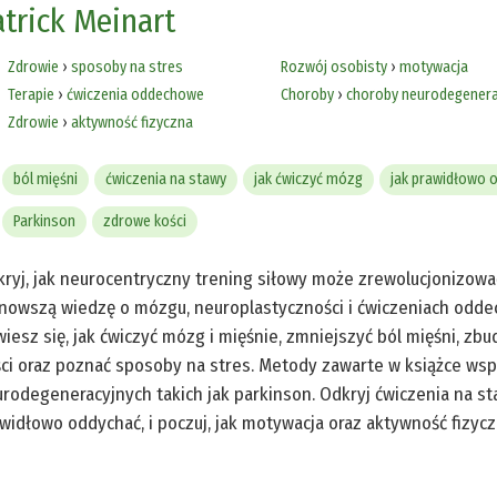
atrick Meinart
Zdrowie
›
sposoby na stres
Rozwój osobisty
›
motywacja
Terapie
›
ćwiczenia oddechowe
Choroby
›
choroby neurodegenera
Zdrowie
›
aktywność fizyczna
ból mięśni
ćwiczenia na stawy
jak ćwiczyć mózg
jak prawidłowo 
Parkinson
zdrowe kości
ryj, jak neurocentryczny trening siłowy może zrewolucjonizować 
nowszą wiedzę o mózgu, neuroplastyczności i ćwiczeniach odde
iesz się, jak ćwiczyć mózg i mięśnie, zmniejszyć ból mięśni, z
ci oraz poznać sposoby na stres. Metody zawarte w książce wspi
rodegeneracyjnych takich jak parkinson. Odkryj ćwiczenia na sta
widłowo oddychać, i poczuj, jak motywacja oraz aktywność fizyc