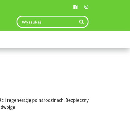
Toggle
navigation
ość i regenerację po narodzinach. Bezpieczny
a dwojga