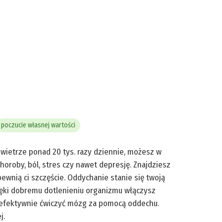
poczucie własnej wartości
wietrze ponad 20 tys. razy dziennie, możesz w
roby, ból, stres czy nawet depresję. Znajdziesz
wnią ci szczęście. Oddychanie stanie się twoją
ięki dobremu dotlenieniu organizmu włączysz
k efektywnie ćwiczyć mózg za pomocą oddechu.
j.