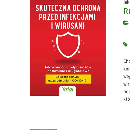
Jak
R
Chc
kor
weg
wir
odp
któ