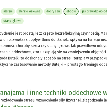
alergie
alergie wziewne
dobry sen
ebooki
jak prawidłowo o
stany lękowe
ychanie jest prostą, lecz często bezrefleksyjną czynnością. M
wienie, zwiększa dopływ tlenu do tkanek, wpływa na funkcje mózgu
senność, choroby serca czy stany lękowe. Jak prawidłowo oddyc
czenia oddechowe, które skupiają się na zmniejszeniu objętości 
oda Butejki to doskonały sposób na stres i terapia w przypadku a
ktyczne zastosowanie metody Butejki – prostego treningu oddec
ranajama i inne techniki oddechowe w
 rozładowania stresu, wzmocnienia siły fizycznej, złagodzenia lęk