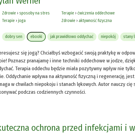
ylan Werner
Zdrowie
›
sposoby na stres
Terapie
›
ćwiczenia oddechowe
Terapie
›
joga
Zdrowie
›
aktywność fizyczna
dobry sen
ebooki
jak prawidłowo oddychać
niepokój
stany 
eresujesz się jogą? Chciałbyś wzbogacić swoją praktykę w odpo
bie! Poznasz pranajamę i inne techniki oddechowe w jodze, dzię
ychać. Terapia oddechu będzie miała pozytywny wpływ nie tylko
ie. Oddychanie wpływa na aktywność fizyczną i regenerację, je
aga w chwilach niepokoju i stanach lękowych. Autor nauczy cię
onywać podczas codziennych czynności.
kuteczna ochrona przed infekcjami i 