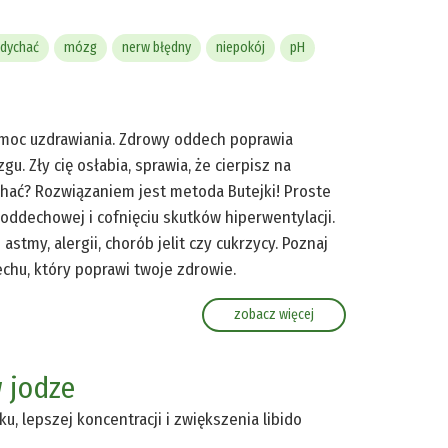
ddychać
mózg
nerw błędny
niepokój
pH
a moc uzdrawiania. Zdrowy oddech poprawia
. Zły cię osłabia, sprawia, że cierpisz na
hać? Rozwiązaniem jest metoda Butejki! Proste
oddechowej i cofnięciu skutków hiperwentylacji.
stmy, alergii, chorób jelit czy cukrzycy. Poznaj
hu, który poprawi twoje zdrowie.
zobacz więcej
 jodze
u, lepszej koncentracji i zwiększenia libido