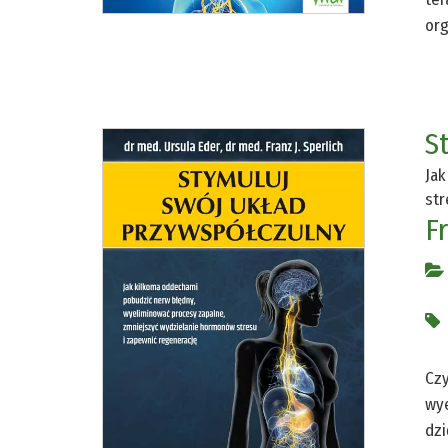
org
S
Jak
str
Fr
Czy
wye
dz