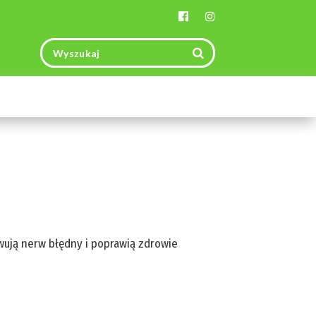
Toggle
navigation
wują nerw błędny i poprawią zdrowie