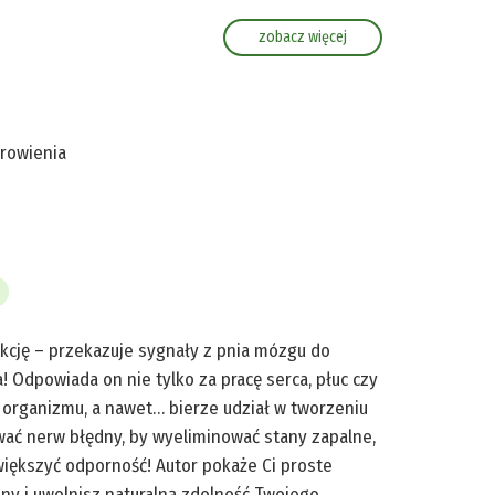
zobacz więcej
drowienia
nkcję – przekazuje sygnały z pnia mózgu do
! Odpowiada on nie tylko za pracę serca, płuc czy
ę organizmu, a nawet… bierze udział w tworzeniu
wać nerw błędny, by wyeliminować stany zapalne,
większyć odporność! Autor pokaże Ci proste
ny i uwolnisz naturalną zdolność Twojego