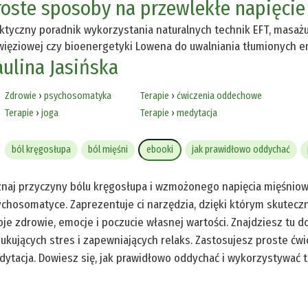
roste sposoby na przewlekłe napięcie
ktyczny poradnik wykorzystania naturalnych technik EFT, masażu,
ięziowej czy bioenergetyki Lowena do uwalniania tłumionych e
aulina Jasińska
Zdrowie
›
psychosomatyka
Terapie
›
ćwiczenia oddechowe
Terapie
›
joga
Terapie
›
medytacja
ból kręgosłupa
ból mięśni
ebooki
jak prawidłowo oddychać
naj przyczyny bólu kręgosłupa i wzmożonego napięcia mięśniowe
chosomatyce. Zaprezentuje ci narzędzia, dzięki którym skuteczn
je zdrowie, emocje i poczucie własnej wartości. Znajdziesz tu
ukujących stres i zapewniających relaks. Zastosujesz proste ćwicze
ytacja. Dowiesz się, jak prawidłowo oddychać i wykorzystywać 