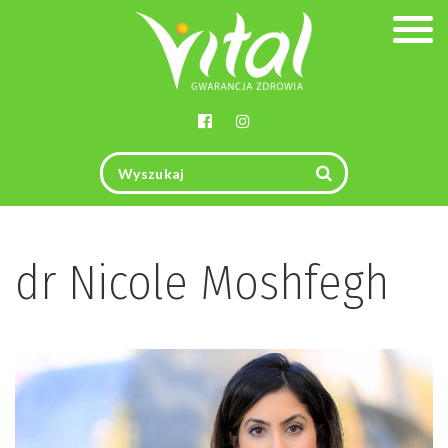
Togg
navig
dr Nicole Moshfegh