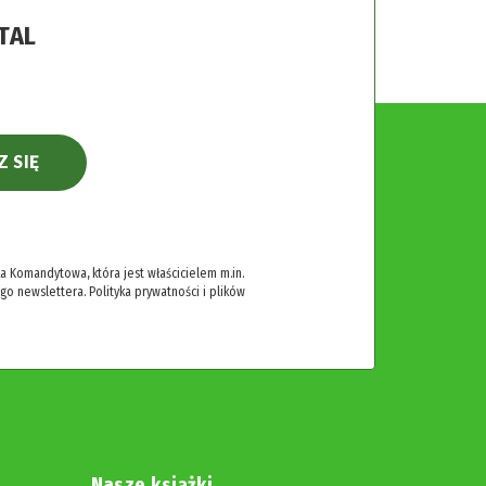
TAL
Z SIĘ
 Komandytowa, która jest właścicielem m.in.
ego newslettera.
Polityka prywatności i plików
Nasze książki