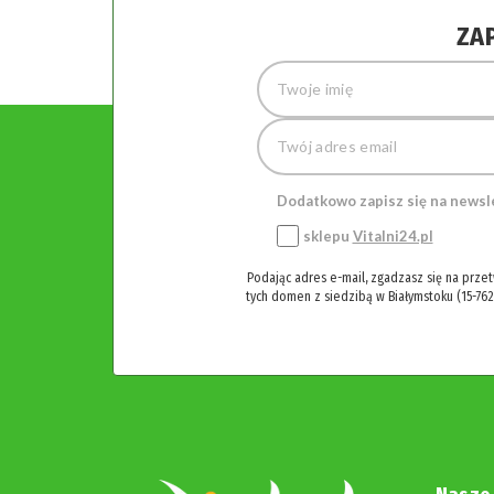
ZA
Dodatkowo zapisz się na newsl
sklepu
Vitalni24.pl
Podając adres e-mail, zgadzasz się na prze
tych domen z siedzibą w Białymstoku (15-762