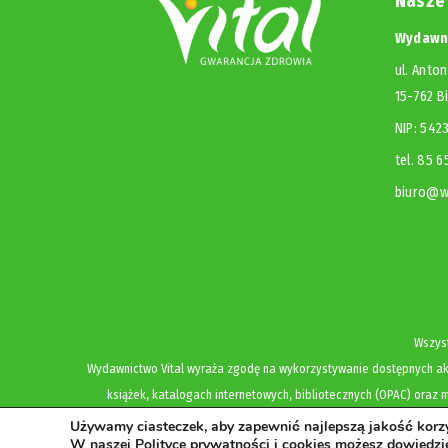
Nasze
Wydawni
ul. Anton
15-762 B
NIP: 54
tel. 85 
biuro@wy
Wszyst
Wydawnictwo Vital wyraża zgodę na wykorzystywanie dostępnych akt
książek, katalogach internetowych, bibliotecznych (OPAC) oraz m
Używamy ciasteczek, aby zapewnić najlepszą jakość korzys
W naszej Polityce prywatności i cookies możesz dowiedzie