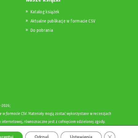
Katalog książek
Aktualne publikacje w formacie CSV
Do pobrania
-2026;
e w formacie CSV
. Materiały mogą zostać wykorzystane w recenzjach
y internetowej, równoznaczne jest z cofnięciem udzielonej zgody.
Zamknij panel
kceptuj
Odrzuć
Ustawienia