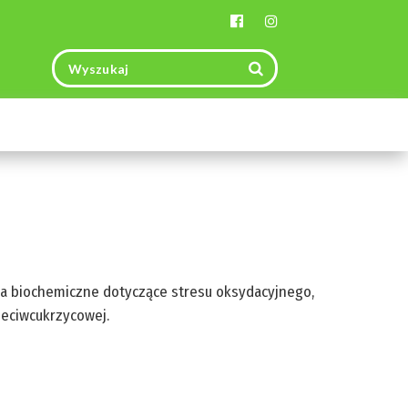
Toggle
navigation
ia biochemiczne dotyczące stresu oksydacyjnego,
zeciwcukrzycowej.