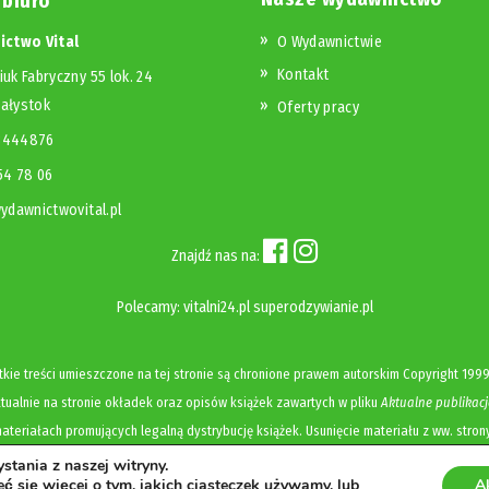
 biuro
ctwo Vital
O Wydawnictwie
Kontakt
iuk Fabryczny 55 lok. 24
iałystok
Oferty pracy
23444876
654 78 06
dawnictwovital.pl
Znajdź nas na:
Polecamy:
vitalni24.pl
superodzywianie.pl
kie treści umieszczone na tej stronie są chronione prawem autorskim
Copyright
1999
ualnie na stronie okładek oraz opisów książek zawartych w pliku
Aktualne publikacj
ateriałach promujących legalną dystrybucję książek. Usunięcie materiału z ww. stron
tania z naszej witryny.
Polityka prywatności i cookies
ć się więcej o tym, jakich ciasteczek używamy, lub
A