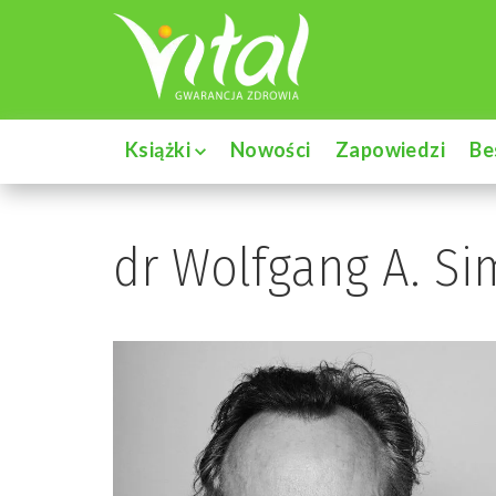
Książki
Nowości
Zapowiedzi
Be
dr Wolfgang A. S