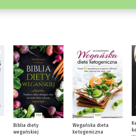
Ketotarianin – dieta
J
Wegańska dieta
ketogeniczna dla
s
ketogeniczna