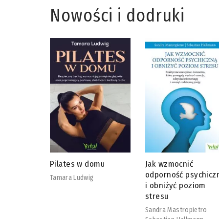
Nowości i dodruki
omu
Jak wzmocnić
Adaptogeny od A do
odporność psychiczną
David Winston
i obniżyć poziom
Steven Maimes
stresu
Sandra Mastropietro