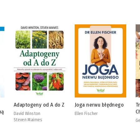
 Z
Joga nerwu błędnego
Tradycyjna Medycyna
R
Chińska
b
Ellen Fischer
Georg Weidinger
Ch