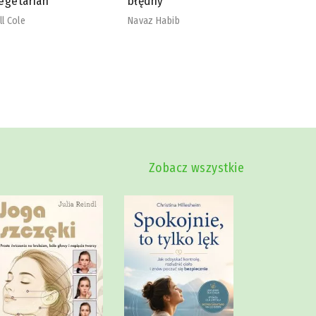
łędny
nadmiaru
szkodliw
vaz Habib
Mike Dow
Zobacz wszystkie