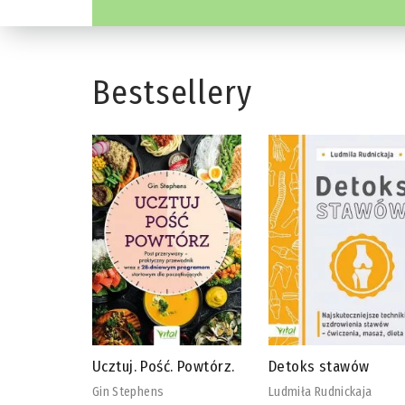
Bestsellery
 Powtórz.
Detoks stawów
Biblia diety
wegańskiej
Ludmiła Rudnickaja