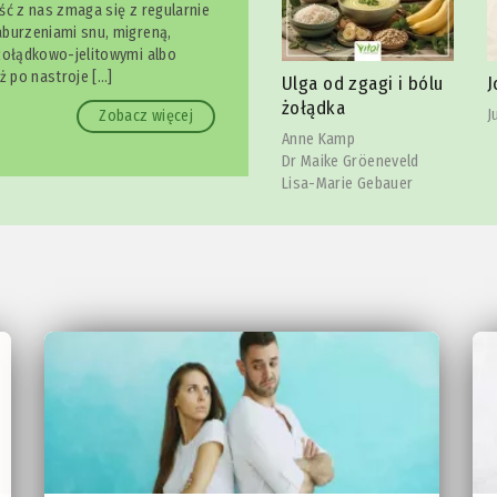
ść z nas zmaga się z regularnie
burzeniami snu, migreną,
żołądkowo-jelitowymi albo
owy
S
ż po nastroje […]
Ulga od zgagi i bólu
Joga szczęki
l
żołądka
Julia Reindl
Zobacz więcej
C
Anne Kamp
Dr Maike Gröeneveld
Lisa-Marie Gebauer