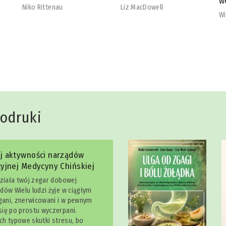
wegetarian
b
Liz MacDowell
Will Cole
Na
dodruki
j aktywności narządów
yjnej Medycyny Chińskiej
działa twój zegar dobowej
dów Wielu ludzi żyje w ciągłym
egani, znerwicowani i w pewnym
ię po prostu wyczerpani.
ich typowe skutki stresu, bo