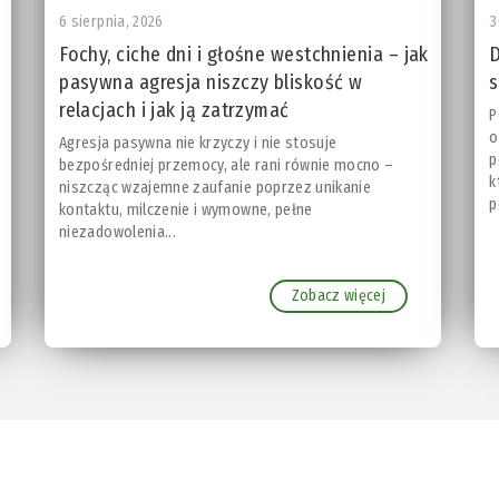
6 sierpnia, 2026
3
Fochy, ciche dni i głośne westchnienia – jak
D
pasywna agresja niszczy bliskość w
s
relacjach i jak ją zatrzymać
P
o
Agresja pasywna nie krzyczy i nie stosuje
p
bezpośredniej przemocy, ale rani równie mocno –
k
niszcząc wzajemne zaufanie poprzez unikanie
p
kontaktu, milczenie i wymowne, pełne
niezadowolenia...
Zobacz więcej