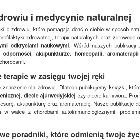
drowiu i medycynie naturalnej
żki o zdrowiu, które pomagają dbać o siebie w sposób nat
rofilaktyki zdrowotnej, terapii naturalnych oraz zdrowego
. Wśród naszych publikacji 
nymi odkryciami naukowymi
,
,
,
 odporności
akupunkturze
homeopatii
aromaterapii
 chorobami.
 terapie w zasięgu twojej ręki
 znaczenie dla zdrowia. Dlatego publikujemy książki, któr
,
czy diecie karniwora. Pro
genicznej
diecie ajurwedyjskiej
resurę, akupunkturę oraz aromaterapię. Nasze publikacje do
zm w walce z chorobami autoimmunologicznymi, proble
e poradniki, które odmienią twoje życi