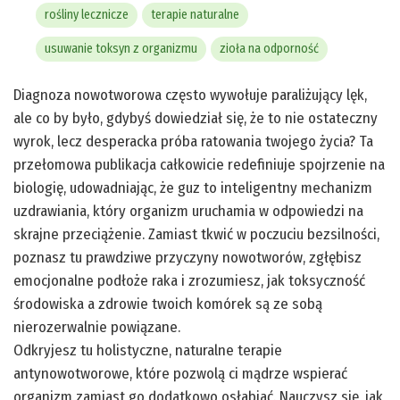
rośliny lecznicze
terapie naturalne
usuwanie toksyn z organizmu
zioła na odporność
Diagnoza nowotworowa często wywołuje paraliżujący lęk,
ale co by było, gdybyś dowiedział się, że to nie ostateczny
wyrok, lecz desperacka próba ratowania twojego życia? Ta
przełomowa publikacja całkowicie redefiniuje spojrzenie na
biologię, udowadniając, że guz to inteligentny mechanizm
uzdrawiania, który organizm uruchamia w odpowiedzi na
skrajne przeciążenie. Zamiast tkwić w poczuciu bezsilności,
poznasz tu prawdziwe przyczyny nowotworów, zgłębisz
emocjonalne podłoże raka i zrozumiesz, jak toksyczność
środowiska a zdrowie twoich komórek są ze sobą
nierozerwalnie powiązane.
Odkryjesz tu holistyczne, naturalne terapie
antynowotworowe, które pozwolą ci mądrze wspierać
organizm zamiast go dodatkowo osłabiać. Nauczysz się, jak