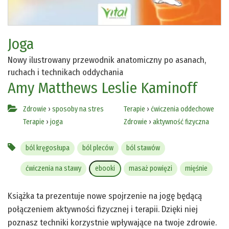
Joga
Nowy ilustrowany przewodnik anatomiczny po asanach,
ruchach i technikach oddychania
Amy Matthews
Leslie Kaminoff
Zdrowie
›
sposoby na stres
Terapie
›
ćwiczenia oddechowe
Terapie
›
joga
Zdrowie
›
aktywność fizyczna
ból kręgosłupa
ból pleców
ból stawów
ćwiczenia na stawy
ebooki
masaż powięzi
mięśnie
Książka ta prezentuje nowe spojrzenie na jogę będącą
połączeniem aktywności fizycznej i terapii. Dzięki niej
poznasz techniki korzystnie wpływające na twoje zdrowie.