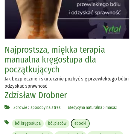
Najprostsza, miękka terapia
manualna kręgosłupa dla
początkujących
Jak bezpiecznie i skutecznie pozbyć się przewlekłego bólu i
odzyskać sprawność
Zdzisław Drobner
Zdrowie
›
sposoby na stres
Medycyna naturalna
›
masaż
ból kręgosłupa
ból pleców
ebooki