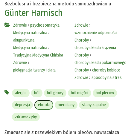
Bezbolesna i bezpieczna metoda samouzdrawiania
Günter Harnisch
Zdrowie
›
psychosomatyka
Zdrowie
›
Medycyna naturalna
›
wzmocnienie odporności
akupunktura
Choroby
›
Medycyna naturalna
›
choroby układu krążenia
Tradycyjna Medycyna Chińska
Choroby
›
Zdrowie
›
choroby układu pokarmowego
pielęgnacja twarzy i ciała
Choroby
›
choroby kobiece
Zdrowie
›
sposoby na stres
alergie
ból
ból głowy
ból mięśni
ból pleców
depresja
ebooki
meridiany
stany zapalne
zdrowe zęby
Zmagasz się z przewlekłym bólem pleców, nawracającą