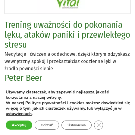
Trening uważności do pokonania
lęku, ataków paniki i przewlekłego
stresu
Medytacje i ćwiczenia oddechowe, dzięki którym odzyskasz
wewnętrzny spokój i przekształcisz codzienne lęki w
źródło pewności siebie
Peter Beer
Terapie
›
ćwiczenia oddechowe
Terapie
›
medytacja
Używamy ciasteczek, aby zapewnić najlepszą jakość
korzystania z naszej witryny.
W naszej Polityce prywatności i cookies możesz dowiedzieć się
depresja
ebooki
niepokój
stany lękowe
więcej o tym, jakich ciasteczek używamy, lub wyłączyć je w
ustawieniach
.
Czujesz, że lęk i stres rujnują twoje życie? Odkryj moc
Zamknij panel pow
Akceptuj
Odrzuć
Ustawienia
terapii uważności. Pokonaj depresję i niepokój dzięki