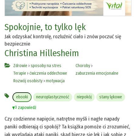
Spokojnie, to tylko lęk
Jak odzyskać kontrolę, rozluźnić ciało i znów poczuć się
bezpiecznie
Christina Hillesheim
Zdrowie
›
sposoby na stres
Choroby
›
Terapie
›
ćwiczenia oddechowe
zaburzenia emocjonalne
Rozwój osobisty
›
motywacja
ebooki
neuroplastyczność
niepokój
stany lękowe
zapowiedź
Czy codzienne napięcie, natrętne myśli i nagłe napady
paniki odbierają ci spokój? Ta książka pomoże ci zrozumieć,
jak wyglądają ataki paniki, skąd bierze się lęk i jak sobie z