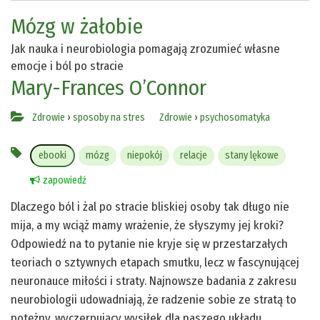
Mózg w żałobie
Jak nauka i neurobiologia pomagają zrozumieć własne
emocje i ból po stracie
Mary-Frances O’Connor
Zdrowie
›
sposoby na stres
Zdrowie
›
psychosomatyka
ebooki
mózg
niepokój
relacje
stany lękowe
zapowiedź
Dlaczego ból i żal po stracie bliskiej osoby tak długo nie
mija, a my wciąż mamy wrażenie, że słyszymy jej kroki?
Odpowiedź na to pytanie nie kryje się w przestarzałych
teoriach o sztywnych etapach smutku, lecz w fascynującej
neuronauce miłości i straty. Najnowsze badania z zakresu
neurobiologii udowadniają, że radzenie sobie ze stratą to
potężny, wyczerpujący wysiłek dla naszego układu