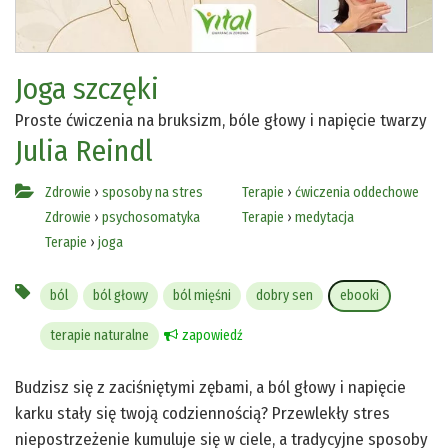
Joga szczęki
Proste ćwiczenia na bruksizm, bóle głowy i napięcie twarzy
Julia Reindl
Zdrowie
›
sposoby na stres
Terapie
›
ćwiczenia oddechowe
Zdrowie
›
psychosomatyka
Terapie
›
medytacja
Terapie
›
joga
ból
ból głowy
ból mięśni
dobry sen
ebooki
terapie naturalne
zapowiedź
Budzisz się z zaciśniętymi zębami, a ból głowy i napięcie
karku stały się twoją codziennością? Przewlekły stres
niepostrzeżenie kumuluje się w ciele, a tradycyjne sposoby