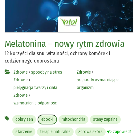
Melatonina – nowy rytm zdrowia
12 korzyści dla snu, witalności, ochrony komórek i
codziennego dobrostanu
Zdrowie
›
sposoby na stres
Zdrowie
›
Zdrowie
›
preparaty wzmacniające
pielęgnacja twarzy i ciała
organizm
Zdrowie
›
wzmocnienie odporności
dobry sen
ebooki
mitochondria
stany zapalne
starzenie
terapie naturalne
zdrowa skóra
zapowiedź