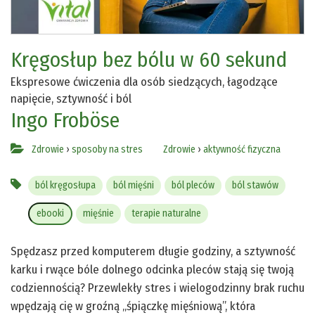
Kręgosłup bez bólu w 60 sekund
Ekspresowe ćwiczenia dla osób siedzących, łagodzące
napięcie, sztywność i ból
Ingo Froböse
Zdrowie
›
sposoby na stres
Zdrowie
›
aktywność fizyczna
ból kręgosłupa
ból mięśni
ból pleców
ból stawów
ebooki
mięśnie
terapie naturalne
Spędzasz przed komputerem długie godziny, a sztywność
karku i rwące bóle dolnego odcinka pleców stają się twoją
codziennością? Przewlekły stres i wielogodzinny brak ruchu
wpędzają cię w groźną „śpiączkę mięśniową”, która