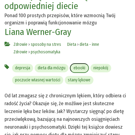
odpowiedniej diecie
Ponad 100 prostych przepisów, które wzmocnią Twój
organizm i poprawią funkcjonowanie mózgu
Liana Werner-Gray
Zdrowie
›
sposoby na stres
Dieta
›
dieta - inne
Zdrowie
›
psychosomatyka
depresja
dieta dla mózgu
ebooki
niepokój
poczucie własnej wartości
stany lękowe
Od lat zmagasz się z chronicznym lękiem, który odbiera ci
radość życia? Okazuje się, że możliwe jest skuteczne
leczenie lęku bez leków. Jak? Wystarczy sięgnąć po dietę
przeciwlękową, bazującą na najnowszych osiągnięciach
neuronauki i psychosomatyki. Dzięki tej książce dowiesz
się, jak przy pomocy diety dla mózgu zmniejszyć stany