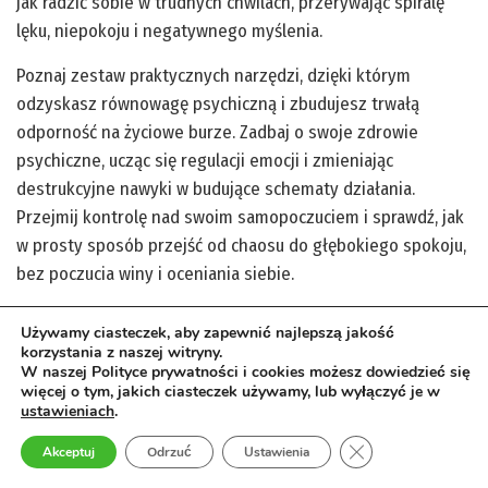
jak radzić sobie w trudnych chwilach, przerywając spiralę
lęku, niepokoju i negatywnego myślenia.
Poznaj zestaw praktycznych narzędzi, dzięki którym
odzyskasz równowagę psychiczną i zbudujesz trwałą
odporność na życiowe burze. Zadbaj o swoje zdrowie
psychiczne, ucząc się regulacji emocji i zmieniając
destrukcyjne nawyki w budujące schematy działania.
Przejmij kontrolę nad swoim samopoczuciem i sprawdź, jak
w prosty sposób przejść od chaosu do głębokiego spokoju,
bez poczucia winy i oceniania siebie.
Otrzymaj wsparcie, które pozwoli ci odetchnąć
Używamy ciasteczek, aby zapewnić najlepszą jakość
korzystania z naszej witryny.
zobacz więcej
W naszej Polityce prywatności i cookies możesz dowiedzieć się
więcej o tym, jakich ciasteczek używamy, lub wyłączyć je w
ustawieniach
.
Zamknij panel pow
Akceptuj
Odrzuć
Ustawienia