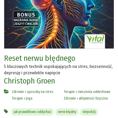
Reset nerwu błędnego
5 kluczowych technik uspokajających na stres, bezsenność,
depresję i przewlekłe napięcie
Christoph Groen
Zdrowie
›
sposoby na stres
Terapie
›
ćwiczenia oddechowe
Terapie
›
joga
Zdrowie
›
aktywność fizyczna
jak prawidłowo oddychać
nerw błędny
niepokój