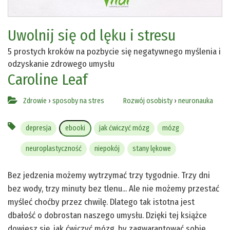
Uwolnij się od lęku i stresu
5 prostych kroków na pozbycie się negatywnego myślenia i
odzyskanie zdrowego umysłu
Caroline Leaf
Zdrowie
›
sposoby na stres
Rozwój osobisty
›
neuronauka
depresja
ebooki
jak ćwiczyć mózg
mózg
neuroplastyczność
niepokój
stany lękowe
Bez jedzenia możemy wytrzymać trzy tygodnie. Trzy dni
bez wody, trzy minuty bez tlenu... Ale nie możemy przestać
myśleć choćby przez chwilę. Dlatego tak istotna jest
dbałość o dobrostan naszego umysłu. Dzięki tej książce
dowiesz się, jak ćwiczyć mózg, by zagwarantować sobie