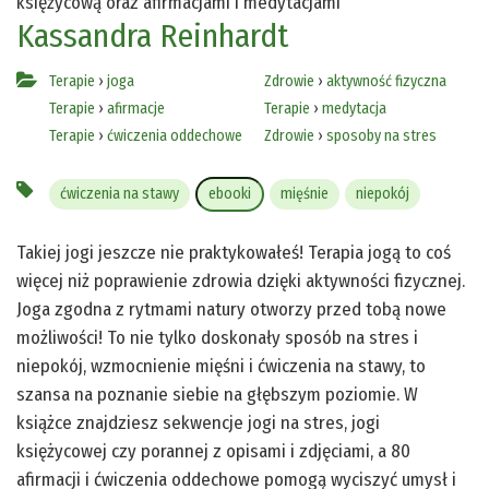
księżycową oraz afirmacjami i medytacjami
Kassandra Reinhardt
Terapie
›
joga
Zdrowie
›
aktywność fizyczna
Terapie
›
afirmacje
Terapie
›
medytacja
Terapie
›
ćwiczenia oddechowe
Zdrowie
›
sposoby na stres
ćwiczenia na stawy
ebooki
mięśnie
niepokój
Takiej jogi jeszcze nie praktykowałeś! Terapia jogą to coś
więcej niż poprawienie zdrowia dzięki aktywności fizycznej.
Joga zgodna z rytmami natury otworzy przed tobą nowe
możliwości! To nie tylko doskonały sposób na stres i
niepokój, wzmocnienie mięśni i ćwiczenia na stawy, to
szansa na poznanie siebie na głębszym poziomie. W
książce znajdziesz sekwencje jogi na stres, jogi
księżycowej czy porannej z opisami i zdjęciami, a 80
afirmacji i ćwiczenia oddechowe pomogą wyciszyć umysł i