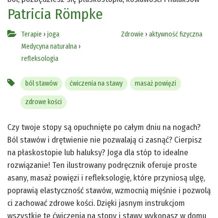
Patricia Römpke
Terapie
›
joga
Zdrowie
›
aktywność fizyczna
Medycyna naturalna
›
refleksologia
ból stawów
ćwiczenia na stawy
masaż powięzi
zdrowe kości
Czy twoje stopy są opuchnięte po całym dniu na nogach?
Ból stawów i drętwienie nie pozwalają ci zasnąć? Cierpisz
na płaskostopie lub haluksy? Joga dla stóp to idealne
rozwiązanie! Ten ilustrowany podręcznik oferuje proste
asany, masaż powięzi i refleksologię, które przyniosą ulgę,
poprawią elastyczność stawów, wzmocnią mięśnie i pozwolą
ci zachować zdrowe kości. Dzięki jasnym instrukcjom
wszystkie te ćwiczenia na stopy i stawy wykonasz w domu