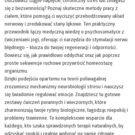
Odczuwasz ciągłe napięcie, chroniczny stres lub zmagasz
się z bezsennością? Poznaj skuteczne metody pracy z
ciałem, które pomogą ci wyciszyć przebodźcowany układ
nerwowy i zredukować stany lękowe. Ten praktyczny
przewodnik łączy medyczną wiedzę o psychosomatyce z
ćwiczeniami jogi, oferując ci narzędzia do stymulacji nerwu
błędnego – klucza do twojej regeneracji i odporności.
Dowiesz się, jak prawidłowo oddychać oraz jak poprzez
proste sekwencje ruchowe przywrócić homeostazę
organizmu.
Dzięki podejściu opartemu na teorii poliwagalnej
zrozumiesz mechanizmy neurobiologii stresu i nauczysz
się świadomie regulować emocje. Znajdziesz tu gotowe
zestawy ćwiczeń porannych i wieczornych, które
zharmonizują twoje rytmy biologiczne, łagodząc niepokój i
problemy trawienne. To kompleksowe wsparcie dla
każdego, kto szuka sprawdzonych terapii naturalnych, by
odzyskać spokój i realnie wpłynąć na swoje zdrowie.