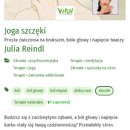
Joga szczęki
Proste ćwiczenia na bruksizm, bóle głowy i napięcie twarzy
Julia Reindl
Zdrowie
›
psychosomatyka
Terapie
›
medytacja
Terapie
›
joga
Zdrowie
›
sposoby na stres
Terapie
›
ćwiczenia oddechowe
ból
ból głowy
ból mięśni
dobry sen
ebooki
terapie naturalne
zapowiedź
Budzisz się z zaciśniętymi zębami, a ból głowy i napięcie
karku stały się twoją codziennością? Przewlekły stres