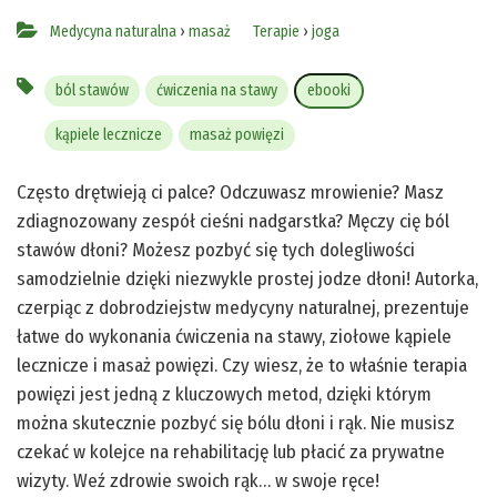
Medycyna naturalna
›
masaż
Terapie
›
joga
ból stawów
ćwiczenia na stawy
ebooki
kąpiele lecznicze
masaż powięzi
Często drętwieją ci palce? Odczuwasz mrowienie? Masz
zdiagnozowany zespół cieśni nadgarstka? Męczy cię ból
stawów dłoni? Możesz pozbyć się tych dolegliwości
samodzielnie dzięki niezwykle prostej jodze dłoni! Autorka,
czerpiąc z dobrodziejstw medycyny naturalnej, prezentuje
łatwe do wykonania ćwiczenia na stawy, ziołowe kąpiele
lecznicze i masaż powięzi. Czy wiesz, że to właśnie terapia
powięzi jest jedną z kluczowych metod, dzięki którym
można skutecznie pozbyć się bólu dłoni i rąk. Nie musisz
czekać w kolejce na rehabilitację lub płacić za prywatne
wizyty. Weź zdrowie swoich rąk… w swoje ręce!