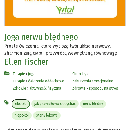
Joga nerwu błędnego
Proste ćwiczenia, które wyciszą twój układ nerwowy,
zharmonizują ciało i przywrócą wewnętrzną równowagę
Ellen Fischer
Terapie
›
joga
Choroby
›
Terapie
›
ćwiczenia oddechowe
zaburzenia emocjonalne
Zdrowie
›
aktywność fizyczna
Zdrowie
›
sposoby na stres
ebooki
jak prawidłowo oddychać
nerw błędny
niepokój
stany lękowe