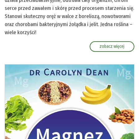
działa przeciwbakteryjnie, odtruwa cały organizm, chroni
serce przed zawałem i skórę przed procesem starzenia się.
Stanowi skuteczny oręż w walce z boreliozą, nowotworami
oraz chorobami bakteryjnymi żołądka i jelit. Jedna roślina –
wiele korzyści!
zobacz więcej