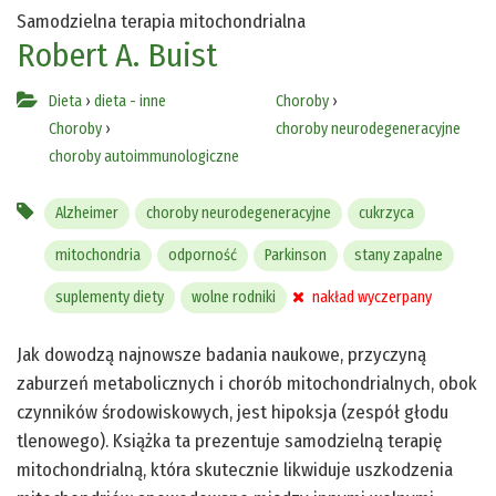
Samodzielna terapia mitochondrialna
Robert A. Buist
Dieta
›
dieta - inne
Choroby
›
Choroby
›
choroby neurodegeneracyjne
choroby autoimmunologiczne
Alzheimer
choroby neurodegeneracyjne
cukrzyca
mitochondria
odporność
Parkinson
stany zapalne
suplementy diety
wolne rodniki
nakład wyczerpany
Jak dowodzą najnowsze badania naukowe, przyczyną
zaburzeń metabolicznych i chorób mitochondrialnych, obok
czynników środowiskowych, jest hipoksja (zespół głodu
tlenowego). Książka ta prezentuje samodzielną terapię
mitochondrialną, która skutecznie likwiduje uszkodzenia