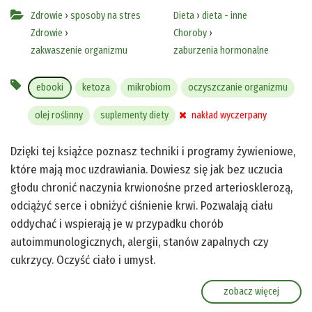
Zdrowie
›
sposoby na stres
Dieta
›
dieta - inne
Zdrowie
›
Choroby
›
zakwaszenie organizmu
zaburzenia hormonalne
ebooki
ketoza
mikrobiom
oczyszczanie organizmu
olej roślinny
suplementy diety
nakład wyczerpany
Dzięki tej książce poznasz techniki i programy żywieniowe,
które mają moc uzdrawiania. Dowiesz się jak bez uczucia
głodu chronić naczynia krwionośne przed arteriosklerozą,
odciążyć serce i obniżyć ciśnienie krwi. Pozwalają ciału
oddychać i wspierają je w przypadku chorób
autoimmunologicznych, alergii, stanów zapalnych czy
cukrzycy. Oczyść ciało i umysł.
zobacz więcej