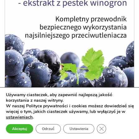
Używamy ciasteczek, aby zapewnić najlepszą jakość
korzystania z naszej witryny.
W naszej Polityce prywatności i cookies możesz dowiedzieć się
więcej o tym, jakich ciasteczek używamy, lub wyłączyć je w
ustawieniach
.
OPC – ekstrakt z pestek winogron
Zamknij panel pow
Akceptuj
Odrzuć
Ustawienia
Kompletny przewodnik bezpiecznego wykorzystania