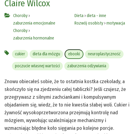
Claire Wilcox
Choroby
›
Dieta
›
dieta - inne
zaburzenia emocjonalne
Rozwój osobisty
›
motywacja
Choroby
›
zaburzenia hormonalne
cukier
dieta dla mózgu
ebooki
neuroplastyczność
poczucie własnej wartości
zaburzenia odżywiania
Znowu obiecałeś sobie, że to ostatnia kostka czekolady, a
skończyło się na zjedzeniu całej tabliczki? Jeśli czujesz, że
przegrywasz z silnymi zachciankami i kompulsywnym
objadaniem się, wiedz, że to nie kwestia słabej woli. Cukier i
żywność wysokoprzetworzona przejmują kontrolę nad
mózgiem, wywołując uzależniające mechanizmy i
wzmacniając błędne koło sięgania po kolejne porcje.