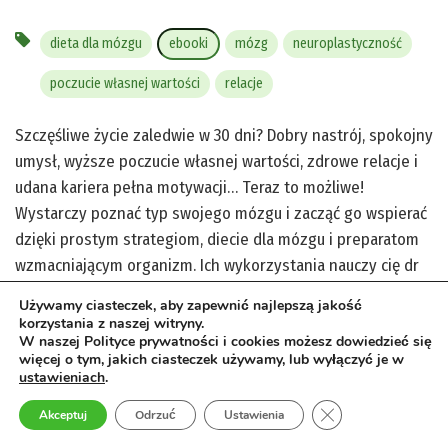
dieta dla mózgu
ebooki
mózg
neuroplastyczność
poczucie własnej wartości
relacje
Szczęśliwe życie zaledwie w 30 dni? Dobry nastrój, spokojny
umysł, wyższe poczucie własnej wartości, zdrowe relacje i
udana kariera pełna motywacji… Teraz to możliwe!
Wystarczy poznać typ swojego mózgu i zacząć go wspierać
dzięki prostym strategiom, diecie dla mózgu i preparatom
wzmacniającym organizm. Ich wykorzystania nauczy cię dr
Daniel Amen w tej książce! Zaufaj neuronauce oraz
Używamy ciasteczek, aby zapewnić najlepszą jakość
neuroplastyczności i zainwestuj w swój rozwój osobisty.
korzystania z naszej witryny.
W naszej Polityce prywatności i cookies możesz dowiedzieć się
Dzięki tej książce poznasz typ swojego mózgu i
więcej o tym, jakich ciasteczek używamy, lub wyłączyć je w
zoptymalizujesz go, tak aby cieszył się zdrowiem. Zdrowy
ustawieniach
.
mózg, szczęśliwy i spełniony ty!
Zamknij panel pow
Akceptuj
Odrzuć
Ustawienia
zobacz więcej