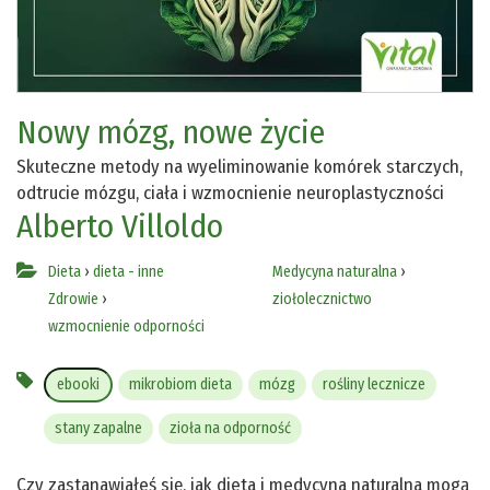
Nowy mózg, nowe życie
Skuteczne metody na wyeliminowanie komórek starczych,
odtrucie mózgu, ciała i wzmocnienie neuroplastyczności
Alberto Villoldo
Dieta
›
dieta - inne
Medycyna naturalna
›
Zdrowie
›
ziołolecznictwo
wzmocnienie odporności
ebooki
mikrobiom dieta
mózg
rośliny lecznicze
stany zapalne
zioła na odporność
Czy zastanawiałeś się, jak dieta i medycyna naturalna mogą