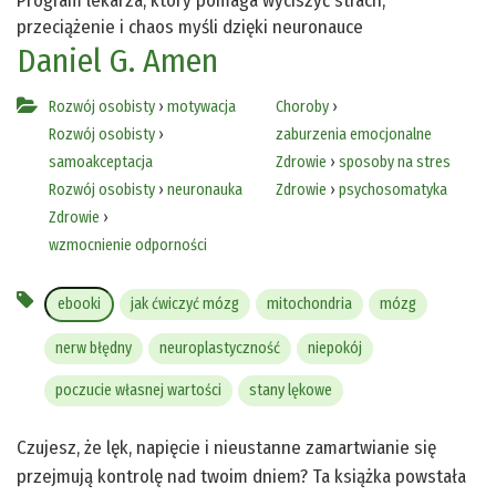
Program lekarza, który pomaga wyciszyć strach,
przeciążenie i chaos myśli dzięki neuronauce
Daniel G. Amen
Rozwój osobisty
›
motywacja
Choroby
›
Rozwój osobisty
›
zaburzenia emocjonalne
samoakceptacja
Zdrowie
›
sposoby na stres
Rozwój osobisty
›
neuronauka
Zdrowie
›
psychosomatyka
Zdrowie
›
wzmocnienie odporności
ebooki
jak ćwiczyć mózg
mitochondria
mózg
nerw błędny
neuroplastyczność
niepokój
poczucie własnej wartości
stany lękowe
Czujesz, że lęk, napięcie i nieustanne zamartwianie się
przejmują kontrolę nad twoim dniem? Ta książka powstała