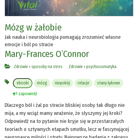
Mózg w żałobie
Jak nauka i neurobiologia pomagają zrozumieć własne
emocje i ból po stracie
Mary-Frances O’Connor
Zdrowie
›
sposoby na stres
Zdrowie
›
psychosomatyka
ebooki
mózg
niepokój
relacje
stany lękowe
zapowiedź
Dlaczego ból i żal po stracie bliskiej osoby tak długo nie
mija, a my wciąż mamy wrażenie, że słyszymy jej kroki?
Odpowiedź na to pytanie nie kryje się w przestarzałych
teoriach o sztywnych etapach smutku, lecz w fascynującej
neuronauce miłości i straty. Najnowsze badania z zakresu