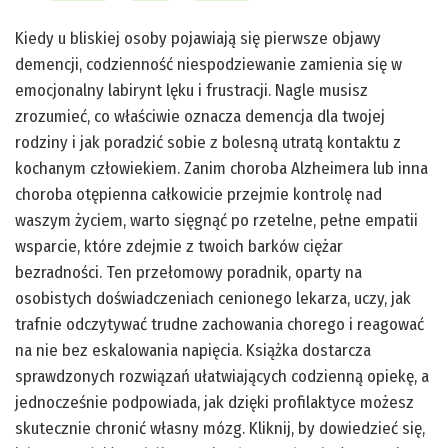
Kiedy u bliskiej osoby pojawiają się pierwsze objawy
demencji, codzienność niespodziewanie zamienia się w
emocjonalny labirynt lęku i frustracji. Nagle musisz
zrozumieć, co właściwie oznacza demencja dla twojej
rodziny i jak poradzić sobie z bolesną utratą kontaktu z
kochanym człowiekiem. Zanim choroba Alzheimera lub inna
choroba otępienna całkowicie przejmie kontrolę nad
waszym życiem, warto sięgnąć po rzetelne, pełne empatii
wsparcie, które zdejmie z twoich barków ciężar
bezradności. Ten przełomowy poradnik, oparty na
osobistych doświadczeniach cenionego lekarza, uczy, jak
trafnie odczytywać trudne zachowania chorego i reagować
na nie bez eskalowania napięcia. Książka dostarcza
sprawdzonych rozwiązań ułatwiających codzienną opiekę, a
jednocześnie podpowiada, jak dzięki profilaktyce możesz
skutecznie chronić własny mózg. Kliknij, by dowiedzieć się,