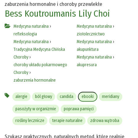
zaburzenia hormonalne i choroby przewlekłe
Bess Koutroumanis
Lily Choi
Medycyna naturalna
›
Medycyna naturalna
›
refleksologia
ziołolecznictwo
Medycyna naturalna
›
Medycyna naturalna
›
Tradycyjna Medycyna Chińska
akupunktura
Choroby
›
Medycyna naturalna
›
choroby układu pokarmowego
akupresura
Choroby
›
zaburzenia hormonalne
alergie
ból głowy
candida
ebooki
meridiany
pasożyty w organizmie
poprawa pamięci
rośliny lecznicze
terapie naturalne
zdrowa wątroba
Szukasz praktycznych, naturalnych metod, które realnie