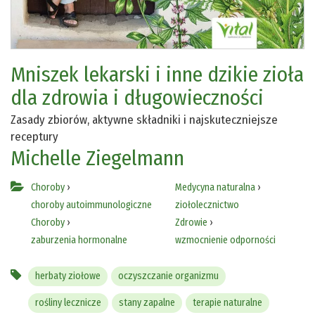
Mniszek lekarski i inne dzikie zioła
dla zdrowia i długowieczności
Zasady zbiorów, aktywne składniki i najskuteczniejsze
receptury
Michelle Ziegelmann
Choroby
›
Medycyna naturalna
›
choroby autoimmunologiczne
ziołolecznictwo
Choroby
›
Zdrowie
›
zaburzenia hormonalne
wzmocnienie odporności
herbaty ziołowe
oczyszczanie organizmu
rośliny lecznicze
stany zapalne
terapie naturalne