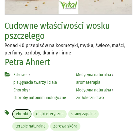
Cudowne właściwości wosku
pszczelego
Ponad 40 przepisów na kosmetyki, mydła, świece, maści,
perfumy, ozdoby, tkaniny i inne
Petra Ahnert
Zdrowie
›
Medycyna naturalna
›
pielęgnacja twarzy i ciała
aromaterapia
Choroby
›
Medycyna naturalna
›
choroby autoimmunologiczne
ziołolecznictwo
ebooki
olejki eteryczne
stany zapalne
terapie naturalne
zdrowa skóra