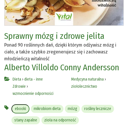
Sprawny mózg i zdrowe jelita
Ponad 90 roślinnych dań, dzięki którym odżywisz mózg i
ciało, a także szybko zregenerujesz się i zachowasz
młodzieńczą witalność
Alberto Villoldo
Conny Andersson
Dieta
›
dieta - inne
Medycyna naturalna
›
Zdrowie
›
ziołolecznictwo
wzmocnienie odporności
ebooki
mikrobiom dieta
mózg
rośliny lecznicze
stany zapalne
zioła na odporność