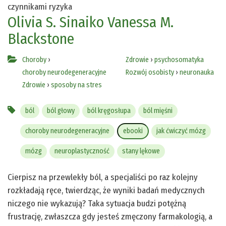
czynnikami ryzyka
Olivia S. Sinaiko
Vanessa M.
Blackstone
Choroby
›
Zdrowie
›
psychosomatyka
choroby neurodegeneracyjne
Rozwój osobisty
›
neuronauka
Zdrowie
›
sposoby na stres
ból
ból głowy
ból kręgosłupa
ból mięśni
choroby neurodegeneracyjne
ebooki
jak ćwiczyć mózg
mózg
neuroplastyczność
stany lękowe
Cierpisz na przewlekły ból, a specjaliści po raz kolejny
rozkładają ręce, twierdząc, że wyniki badań medycznych
niczego nie wykazują? Taka sytuacja budzi potężną
frustrację, zwłaszcza gdy jesteś zmęczony farmakologią, a