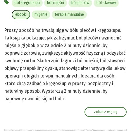
ból kręgosłupa
ból mięśni
ból pleców
ból stawów
ebooki
mięśnie
terapie manualne
Prosty sposób na trwałą ulgę w bólu pleców i kręgosłupa.
Ta książka pokazuje, jak zatrzymać ból pleców i wzmocnić
mięśnie głębokie w zaledwie 2 minuty dziennie, by
poprawić zdrowie, zwiększyć aktywność fizyczną i odzyskać
swobodę ruchu. Skutecznie łagodzi ból mięśni, ból stawów i
objawy przepukliny dysku, stanowiąc alternatywę dla leków,
operacji i długich terapii manualnych. Idealna dla osób,
które chcą zadbać o kręgosłup w prosty, bezpieczny i
naturalny sposób. Wystarczą 2 minuty dziennie, by
naprawdę uwolnić się od bólu.
zobacz więcej