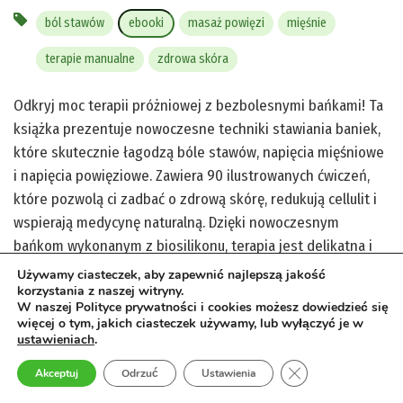
ból stawów
ebooki
masaż powięzi
mięśnie
terapie manualne
zdrowa skóra
Odkryj moc terapii próżniowej z bezbolesnymi bańkami! Ta
książka prezentuje nowoczesne techniki stawiania baniek,
które skutecznie łagodzą bóle stawów, napięcia mięśniowe
i napięcia powięziowe. Zawiera 90 ilustrowanych ćwiczeń,
które pozwolą ci zadbać o zdrową skórę, redukują cellulit i
wspierają medycynę naturalną. Dzięki nowoczesnym
bańkom wykonanym z biosilikonu, terapia jest delikatna i
bezpieczna. Wykorzystaj innowacyjne podejście do masażu
Używamy ciasteczek, aby zapewnić najlepszą jakość
korzystania z naszej witryny.
powięzi i zobacz, jak szybko osiągniesz ulgę. Naucz się
W naszej Polityce prywatności i cookies możesz dowiedzieć się
samodzielnie stosować te terapie manualne i ciesz się
więcej o tym, jakich ciasteczek używamy, lub wyłączyć je w
poprawą komfortu fizycznego oraz ogólnego samopoczucia.
ustawieniach
.
Zamknij panel pow
Akceptuj
Odrzuć
Ustawienia
zobacz więcej