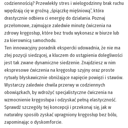
codziennością? Przewlekły stres i wielogodzinny brak ruchu
wpędzają cię w groźną „śpiączkę mięśniową”, która
drastycznie odbiera ci energię do działania. Poznaj
przełomowe, zajmujące zaledwie minutę ćwiczenia na
zdrowy kręgosłup, które bez trudu wykonasz w biurze lub
za kierownicą samochodu.
Ten innowacyjny poradnik ekspercki udowadnia, że nie ma
złej pozycji siedzącej, a kluczem do ustąpienia dolegliwości
jest tak zwane dynamiczne siedzenie. Znajdziesz w nim
ekspresowe ćwiczenia na kręgosłup szyjny oraz proste
rytuały błyskawicznie obniżające napięcie powięzi i stawów.
Wystarczy zaledwie chwila przerwy w codziennych
obowiązkach, by wdrożyć specjalistyczne ćwiczenia na
wzmocnienie kręgosłupa i odzyskać pełną elastyczność.
Sprawdź szczegóły tej koncepcji i przekonaj się, jak w
naturalny sposób zyskać upragniony kręgosłup bez bólu,
zapominając o dyskomforcie.