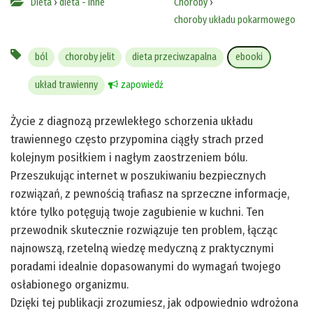
Dieta
›
dieta - inne
Choroby
›
choroby układu pokarmowego
ból
choroby jelit
dieta przeciwzapalna
ebooki
układ trawienny
zapowiedź
Życie z diagnozą przewlekłego schorzenia układu
trawiennego często przypomina ciągły strach przed
kolejnym posiłkiem i nagłym zaostrzeniem bólu.
Przeszukując internet w poszukiwaniu bezpiecznych
rozwiązań, z pewnością trafiasz na sprzeczne informacje,
które tylko potęgują twoje zagubienie w kuchni. Ten
przewodnik skutecznie rozwiązuje ten problem, łącząc
najnowszą, rzetelną wiedzę medyczną z praktycznymi
poradami idealnie dopasowanymi do wymagań twojego
osłabionego organizmu.
Dzięki tej publikacji zrozumiesz, jak odpowiednio wdrożona