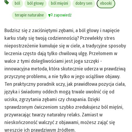
ból
ból głowy
ból mięśni
dobry sen
ebooki
terapie naturalne
zapowiedź
Budzisz się z zaciśniętymi zębami, a ból głowy i napięcie
karku stały się twoją codziennością? Przewlekły stres
niepostrzeżenie kumuluje się w ciele, a tradycyjne sposoby
leczenia często dają tylko chwilową ulgę. Przełomem w
walce z tymi dolegliwościami jest joga szczęki -
innowacyjna metoda, która skutecznie uderza w prawdziwą
przyczynę problemu, a nie tylko w jego uciążliwe objawy.
Ten praktyczny poradnik uczy, jak prawidłowa pozycja ciała,
języka i świadomy oddech mogą trwale uwolnić cię od
ucisku, zgrzytania zębami czy chrapania. Dzięki
sprawdzonym ćwiczeniom szybko zredukujesz ból mięśni,
przywracając twarzy naturalny relaks. Zamiast w
nieskończoność walczyć z objawami, możesz zająć się
wreszcie ich prawdziwym źródłem.