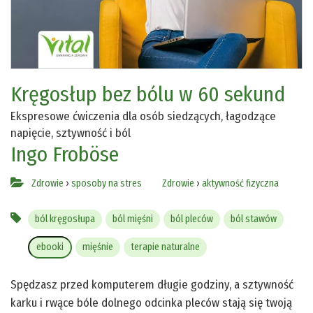
Kręgosłup bez bólu w 60 sekund
Ekspresowe ćwiczenia dla osób siedzących, łagodzące
napięcie, sztywność i ból
Ingo Froböse
Zdrowie
›
sposoby na stres
Zdrowie
›
aktywność fizyczna
ból kręgosłupa
ból mięśni
ból pleców
ból stawów
ebooki
mięśnie
terapie naturalne
Spędzasz przed komputerem długie godziny, a sztywność
karku i rwące bóle dolnego odcinka pleców stają się twoją